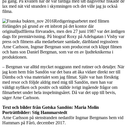
på gång. På kvällen när de var färdiga med sitt dagsverke fiskade de
lax med nät vid stranden i skymningen och det ville jag ju också
filma.
Redigeringsarbetet med filmen
förlängdes på grund av ett inbrott på det kontor där
originalljudfilerna förvarades, men den 27 juni 1987 var det äntligen
dags för premiärvisning. På biograf Roxy på Adelsgatan i Visby var
press och filmens alla medarbetare samlade, däribland regissören
Arne Carlsson, Ingmar Bergman som producerat och klippt filmen
och hans son Daniel Bergman, som var en av ljudteknikerna i
produktionen.
– Bergman var alltid mycket noggrann med rutiner och detaljer. När
jag kom hem från Sandön var det bara att åka vidare direkt ner till
Dämba och visa materialet som jag filmat. Själv var han försiktig
med resor och följde aldrig med mig till Sandön, men han var
väldigt nyfiken och positiv och ställde ivrigt ingående frågor om
filmarbetet under hela inspelningsåret. Då var det upp till bevis,
säger Arne Carlsson.
Text och bilder från Gotska Sandön: Maria Molin
Porträttbilder: Stig Hammarstedt
Arne Carlsson på stenstranden nedanför Ingmar Bergmans hem vid
Hammars på Fårö, december 2017.