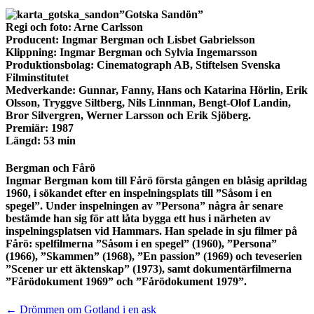
”Gotska Sandön”
Regi och foto:
Arne Carlsson
Producent:
Ingmar Bergman och Lisbet Gabrielsson
Klippning:
Ingmar Bergman och Sylvia Ingemarsson
Produktionsbolag:
Cinematograph AB, Stiftelsen Svenska
Filminstitutet
Medverkande:
Gunnar, Fanny, Hans och Katarina Hörlin, Erik
Olsson, Tryggve Siltberg, Nils Linnman, Bengt-Olof Landin,
Bror Silvergren, Werner Larsson och Erik Sjöberg.
Premiär:
1987
Längd:
53 min
Bergman och Fårö
Ingmar Bergman kom till Fårö första gången en blåsig aprildag
1960, i sökandet efter en inspelningsplats till ”Såsom i en
spegel”. Under inspelningen av ”Persona” några år senare
bestämde han sig för att låta bygga ett hus i närheten av
inspelningsplatsen vid Hammars. Han spelade in sju filmer på
Fårö: spelfilmerna ”Såsom i en spegel” (1960), ”Persona”
(1966), ”Skammen” (1968), ”En passion” (1969) och teveserien
”Scener ur ett äktenskap” (1973), samt dokumentärfilmerna
”Fårödokument 1969” och ”Fårödokument 1979”.
Post
← Drömmen om Gotland i en ask