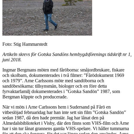
Foto: Stig Hammarstedt
Artikeln skrevs för Gotska Sandöns hembygdsförenings tidskrift nr 1,
juni 2018.
Ingmar Bergmans möten med fåröborna: småjordbrukare, fiskare
och skolbarn, dokumenterades i två filmer: ”Fårödokument 1969
och 1979”. Arne Carlssons möte med sandöborna och
sandöbesökarna: tillsynsmän, biologer och en före detta
fyrvaktarfamilj dokumenterades i ”Gotska Sandön” 1987, som
Bergman klippte och producerade.
När vi möts i Arne Carlssons hem i Sudersand på Fårö en
vitbeslöjad februaridag har han inte sett sin film ”Gotska Sandön”
sedan 1987, då den hade premiär. Jag har lånat den på
Almedalsbiblioteket i Visby, där den finns som VHS-film och Arne
har i sin tur lånat grannens gamla VHS-spelare. Vi håller tummarna
för att den ska fungera, för det var länge sedan den användes. Arne