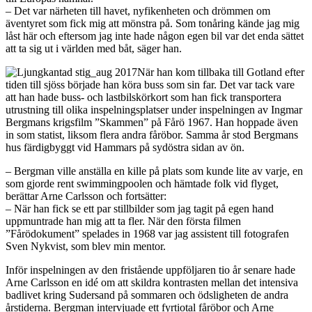
– Det var närheten till havet, nyfikenheten och drömmen om
äventyret som fick mig att mönstra på. Som tonåring kände jag mig
låst här och eftersom jag inte hade någon egen bil var det enda sättet
att ta sig ut i världen med båt, säger han.
När han kom tillbaka till Gotland efter
tiden till sjöss började han köra buss som sin far. Det var tack vare
att han hade buss- och lastbilskörkort som han fick transportera
utrustning till olika inspelningsplatser under inspelningen av Ingmar
Bergmans krigsfilm ”Skammen” på Fårö 1967. Han hoppade även
in som statist, liksom flera andra fåröbor. Samma år stod Bergmans
hus färdigbyggt vid Hammars på sydöstra sidan av ön.
– Bergman ville anställa en kille på plats som kunde lite av varje, en
som gjorde rent swimmingpoolen och hämtade folk vid flyget,
berättar Arne Carlsson och fortsätter:
– När han fick se ett par stillbilder som jag tagit på egen hand
uppmuntrade han mig att ta fler. När den första filmen
”Fårödokument” spelades in 1968 var jag assistent till fotografen
Sven Nykvist, som blev min mentor.
Inför inspelningen av den fristående uppföljaren tio år senare hade
Arne Carlsson en idé om att skildra kontrasten mellan det intensiva
badlivet kring Sudersand på sommaren och ödsligheten de andra
årstiderna. Bergman intervjuade ett fyrtiotal fåröbor och Arne