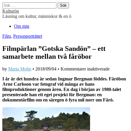
Sök
efter:
Kulturön
Läsning om kultur, människor & en ö
Main
Skip
Om mig
to
menu
Film
,
Personporträttet
content
Filmpärlan ”Gotska Sandön” – ett
samarbete mellan två fåröbor
för
by
Maria Molin
•
2018/09/04
•
Kommentarer inaktiverade
Filmpärlan
I år är det hundra år sedan Ingmar Bergman föddes. Fåröbon
”Gotska
Arne Carlsson var fotograf vid många av hans
Sandön”
filmproduktioner genom åren. En dag i början av 1980-talet
–
presenterade han ett eget projekt för Bergman: en
ett
dokumentärfilm om en säregen ö fyra mil norr om Fårö.
samarbete
mellan
två
fåröbor