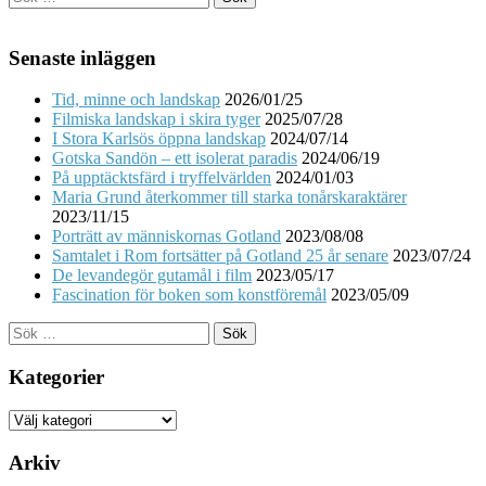
efter:
Senaste inläggen
Tid, minne och landskap
2026/01/25
Filmiska landskap i skira tyger
2025/07/28
I Stora Karlsös öppna landskap
2024/07/14
Gotska Sandön – ett isolerat paradis
2024/06/19
På upptäcktsfärd i tryffelvärlden
2024/01/03
Maria Grund återkommer till starka tonårskaraktärer
2023/11/15
Porträtt av människornas Gotland
2023/08/08
Samtalet i Rom fortsätter på Gotland 25 år senare
2023/07/24
De levandegör gutamål i film
2023/05/17
Fascination för boken som konstföremål
2023/05/09
Sök
efter:
Kategorier
Kategorier
Arkiv