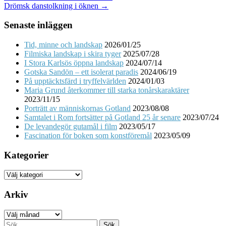
Drömsk danstolkning i öknen →
navigation
Senaste inläggen
Tid, minne och landskap
2026/01/25
Filmiska landskap i skira tyger
2025/07/28
I Stora Karlsös öppna landskap
2024/07/14
Gotska Sandön – ett isolerat paradis
2024/06/19
På upptäcktsfärd i tryffelvärlden
2024/01/03
Maria Grund återkommer till starka tonårskaraktärer
2023/11/15
Porträtt av människornas Gotland
2023/08/08
Samtalet i Rom fortsätter på Gotland 25 år senare
2023/07/24
De levandegör gutamål i film
2023/05/17
Fascination för boken som konstföremål
2023/05/09
Kategorier
Kategorier
Arkiv
Arkiv
Sök