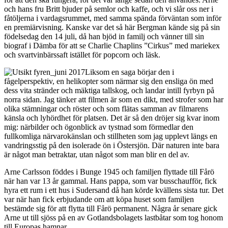
och hans fru Britt bjuder på semlor och kaffe, och vi slår oss ner i
fåtöljerna i vardagsrummet, med samma spända förväntan som inför
en premiärvisning. Kanske var det så här Bergman kände sig på sin
födelsedag den 14 juli, då han bjöd in familj och vänner till sin
biograf i Dämba för att se Charlie Chaplins ”Cirkus” med mariekex
och svartvinbärssaft istället för popcorn och läsk.
Liksom en saga börjar den i
fågelperspektiv, en helikopter som närmar sig den ensliga ön med
dess vita stränder och mäktiga tallskog, och landar intill fyrbyn på
norra sidan. Jag tänker att filmen är som en dikt, med strofer som har
olika stämningar och röster och som flätas samman av filmarens
känsla och lyhördhet för platsen. Det är så den dröjer sig kvar inom
mig: närbilder och ögonblick av tystnad som förmedlar den
fullkomliga närvarokänslan och stillheten som jag upplevt längs en
vandringsstig på den isolerade ön i Östersjön. Där naturen inte bara
är något man betraktar, utan något som man blir en del av.
Arne Carlsson föddes i Bunge 1945 och familjen flyttade till Fårö
när han var 13 år gammal. Hans pappa, som var busschaufför, fick
hyra ett rum i ett hus i Sudersand då han körde kvällens sista tur. Det
var när han fick erbjudande om att köpa huset som familjen
bestämde sig för att flytta till Fårö permanent. Några år senare gick
Arne ut till sjöss på en av Gotlandsbolagets lastbåtar som tog honom
till Europas hamnar.