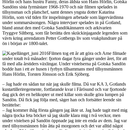
Hörlin och hans hustru Fanny, deras äldsta son Hans Hörlin, Gotska
Sandöns sista fyrmästare 1968-1970 och när filmen spelades in
tillsynsman och platschef, samt dennes yngsta dotter Katarina
Hörlin, som vid tiden för inspelningen arbetade som lägervärdinna
under sommarsäsongen. Några intervjuer spelades in på Gotland,
bland annat den med Gotska Sandökännaren och arkivarien
Tryggve Siltberg, som får berätta den skräckinjagande legenden som
vävts kring arrendatorn Petter Gottbergs liv som vrakplundrare på
ön i början av 1800-talet.
Filmen tog ett år att göra och Arne filmade
under totalt två månader: fjorton dagar fyra gånger under året, för att
få med alla årstiders växlingar. Under vistelserna på Gotska Sandön
bodde han i ett av husen i fyrbyn tillsammans med tillsynsmännen
Hans Hörlin, Torsten Jönsson och Erik Sjöberg.
– Jag hade en sådan tur när jag skulle filma. Då var KA 3, Gotlands
kustartilleriregemente, fortfarande kvar i Fårösund och var fjortonde
dag gick det en helikopter ut med killar som skulle göra lumpen på
Sandön. Då fick jag följa med, säger han och fortsätter leende sin
berättelse:
– Jag kommer ihåg första gången jag åkte ut. Jag hade tagit med mig
några tjocka feta böcker så jag skulle klara mig i två veckor, men
under vistelsen på Sandön öppnade jag inte en enda av dem. Jag var
med tillsynsmännen från åtta på morgonen och det var alltid något