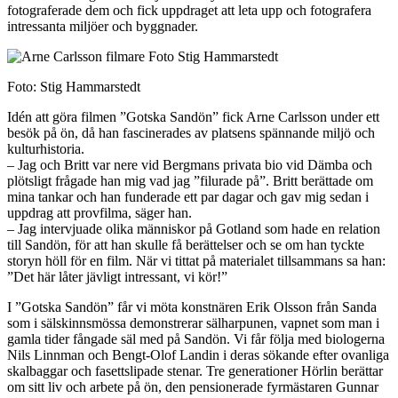
fotograferade dem och fick uppdraget att leta upp och fotografera
intressanta miljöer och byggnader.
Foto: Stig Hammarstedt
Idén att göra filmen ”Gotska Sandön” fick Arne Carlsson under ett
besök på ön, då han fascinerades av platsens spännande miljö och
kulturhistoria.
– Jag och Britt var nere vid Bergmans privata bio vid Dämba och
plötsligt frågade han mig vad jag ”filurade på”. Britt berättade om
mina tankar och han funderade ett par dagar och gav mig sedan i
uppdrag att provfilma, säger han.
– Jag intervjuade olika människor på Gotland som hade en relation
till Sandön, för att han skulle få berättelser och se om han tyckte
storyn höll för en film. När vi tittat på materialet tillsammans sa han:
”Det här låter jävligt intressant, vi kör!”
I ”Gotska Sandön” får vi möta konstnären Erik Olsson från Sanda
som i sälskinnsmössa demonstrerar sälharpunen, vapnet som man i
gamla tider fångade säl med på Sandön. Vi får följa med biologerna
Nils Linnman och Bengt-Olof Landin i deras sökande efter ovanliga
skalbaggar och fasettslipade stenar. Tre generationer Hörlin berättar
om sitt liv och arbete på ön, den pensionerade fyrmästaren Gunnar