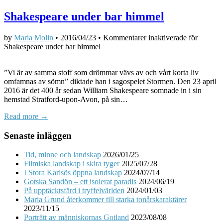
Shakespeare under bar himmel
by
Maria Molin
•
2016/04/23
•
Kommentarer inaktiverade
för
Shakespeare under bar himmel
”Vi är av samma stoff som drömmar vävs av och vårt korta liv
omfamnas av sömn” diktade han i sagospelet Stormen. Den 23 april
2016 är det 400 år sedan William Shakespeare somnade in i sin
hemstad Stratford-upon-Avon, på sin…
Read more →
Senaste inläggen
Tid, minne och landskap
2026/01/25
Filmiska landskap i skira tyger
2025/07/28
I Stora Karlsös öppna landskap
2024/07/14
Gotska Sandön – ett isolerat paradis
2024/06/19
På upptäcktsfärd i tryffelvärlden
2024/01/03
Maria Grund återkommer till starka tonårskaraktärer
2023/11/15
Porträtt av människornas Gotland
2023/08/08