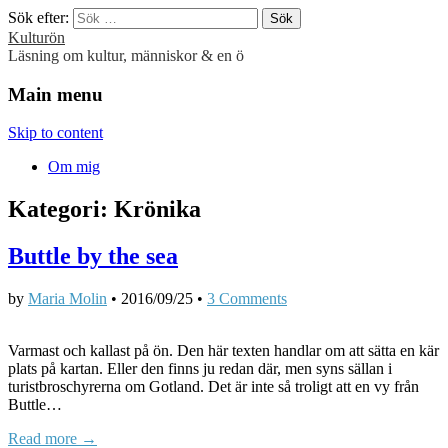
Sök efter:
Kulturön
Läsning om kultur, människor & en ö
Main menu
Skip to content
Om mig
Kategori:
Krönika
Buttle by the sea
by
Maria Molin
•
2016/09/25
•
3 Comments
Varmast och kallast på ön. Den här texten handlar om att sätta en kär
plats på kartan. Eller den finns ju redan där, men syns sällan i
turistbroschyrerna om Gotland. Det är inte så troligt att en vy från
Buttle…
Read more →