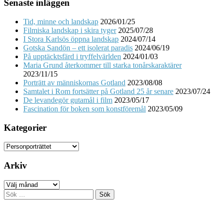
Senaste inläggen
Tid, minne och landskap
2026/01/25
Filmiska landskap i skira tyger
2025/07/28
I Stora Karlsös öppna landskap
2024/07/14
Gotska Sandön – ett isolerat paradis
2024/06/19
På upptäcktsfärd i tryffelvärlden
2024/01/03
Maria Grund återkommer till starka tonårskaraktärer
2023/11/15
Porträtt av människornas Gotland
2023/08/08
Samtalet i Rom fortsätter på Gotland 25 år senare
2023/07/24
De levandegör gutamål i film
2023/05/17
Fascination för boken som konstföremål
2023/05/09
Kategorier
Kategorier
Arkiv
Arkiv
Sök
efter: