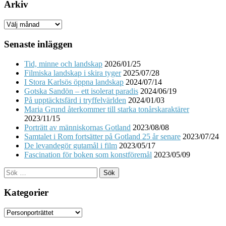
Arkiv
Arkiv
Senaste inläggen
Tid, minne och landskap
2026/01/25
Filmiska landskap i skira tyger
2025/07/28
I Stora Karlsös öppna landskap
2024/07/14
Gotska Sandön – ett isolerat paradis
2024/06/19
På upptäcktsfärd i tryffelvärlden
2024/01/03
Maria Grund återkommer till starka tonårskaraktärer
2023/11/15
Porträtt av människornas Gotland
2023/08/08
Samtalet i Rom fortsätter på Gotland 25 år senare
2023/07/24
De levandegör gutamål i film
2023/05/17
Fascination för boken som konstföremål
2023/05/09
Sök
efter:
Kategorier
Kategorier