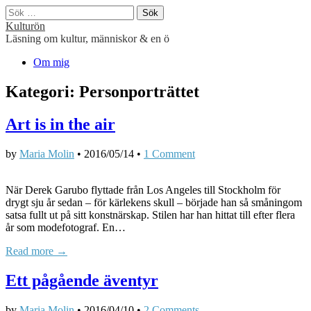
Sök
efter:
Kulturön
Läsning om kultur, människor & en ö
Main
Skip
Om mig
to
menu
content
Kategori:
Personporträttet
Art is in the air
by
Maria Molin
•
2016/05/14
•
1 Comment
När Derek Garubo flyttade från Los Angeles till Stockholm för
drygt sju år sedan – för kärlekens skull – började han så småningom
satsa fullt ut på sitt konstnärskap. Stilen har han hittat till efter flera
år som modefotograf. En…
Read more →
Ett pågående äventyr
by
Maria Molin
•
2016/04/10
•
2 Comments