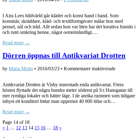
I Aira Lees bildvärld går kläder och konst hand i hand. Som
konstnär, skräddare, kläd- och textilformgivare målar hon med
pensel, nål och tråd. Allt sedan hon var liten har det kreativa funnits i
och runt omkring henne, något oemotståndligt.…
Read more →
Dörren öppnas till Antikvariat Drotten
för
by
Maria Molin
•
2016/03/23
•
Kommentarer inaktiverade
Dörren
öppnas
Antikvariat Drotten är Visby innerstads enda antikvariat. Förra
till
hösten flyttade det några hundra meter söderut på S:t Hansgatan till
Antikvariat
mer rymliga lokaler och bättre läge. I de anrika rummen som tidigare
Drotten
inhyst ett konditori hittar man uppemot 40 000 titlar och…
Read more →
Page 14 of 18
«
1
…
12
13
14
15
16
…
18
»