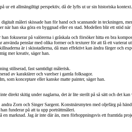
på ur ett allmängiltigt perspektiv, då de lyfts ut ur sin historiska konte
igitalt måleri skissade han för hand och scannande in teckningen, men
när han ska göra en byggnad eller en stad. Modellen blir ett stöd när
 han fokuserar på valörerna i gråskala och försöker hitta en bra kompositi
ar använda penslar med olika former och texturer för att få ett varierat ut
skillnaderna är i skisstadierna, då man effektivt kan ändra färger och e
 mig mer kreativ, säger han.
ning stiliserad, fast samtidigt målerisk.
inerad av karaktärer och varelser i gamla folksagor.
ilm, som konceptare eller kanske matte painter, säger han.
inte direkt skitig under naglarna, det är lite sterilt på så sätt och det ka
nd andra Zorn och Singer Sargent. Konstnärsmyten med oljefärg på händern
h han funderar på att ta upp porträttmåleri.
ckså en marknad. Jag är inte där än, men förhoppningsvis ett framtida proj