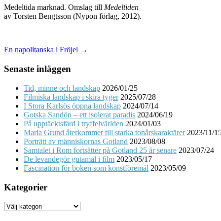
Medeltida marknad. Omslag till
Medeltiden
av Torsten Bengtsson (Nypon förlag, 2012).
Post
En napolitanska i Fröjel →
navigation
Senaste inläggen
Tid, minne och landskap
2026/01/25
Filmiska landskap i skira tyger
2025/07/28
I Stora Karlsös öppna landskap
2024/07/14
Gotska Sandön – ett isolerat paradis
2024/06/19
På upptäcktsfärd i tryffelvärlden
2024/01/03
Maria Grund återkommer till starka tonårskaraktärer
2023/11/1
Porträtt av människornas Gotland
2023/08/08
Samtalet i Rom fortsätter på Gotland 25 år senare
2023/07/24
De levandegör gutamål i film
2023/05/17
Fascination för boken som konstföremål
2023/05/09
Kategorier
Kategorier