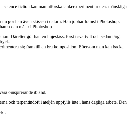
xt. I science fiction kan man utforska tankeexperiment ur dess mänskliga
 nu gör han även skissen i datorn. Han jobbar främst i Photoshop.
 han sedan målar i Photoshop.
on. Därefter gör han en linjeskiss, först i svartvitt och sedan färg.
tryck.
xperimentera sig fram till en bra komposition. Eftersom man kan backa
n vara oinspirerande ibland.
a och terpentindoft i ateljén uppfylls inte i hans dagliga arbete. Den
ekt.