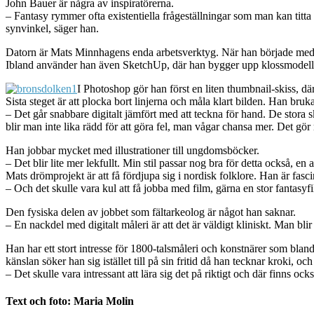
John Bauer är några av inspiratörerna.
– Fantasy rymmer ofta existentiella frågeställningar som man kan titta 
synvinkel, säger han.
Datorn är Mats Minnhagens enda arbetsverktyg. När han började med d
Ibland använder han även SketchUp, där han bygger upp klossmodeller 
I Photoshop gör han först en liten thumbnail-skiss, där
Sista steget är att plocka bort linjerna och måla klart bilden. Han bruk
– Det går snabbare digitalt jämfört med att teckna för hand. De stora 
blir man inte lika rädd för att göra fel, man vågar chansa mer. Det gör
Han jobbar mycket med illustrationer till ungdomsböcker.
– Det blir lite mer lekfullt. Min stil passar nog bra för detta också, en a
Mats drömprojekt är att få fördjupa sig i nordisk folklore. Han är fasc
– Och det skulle vara kul att få jobba med film, gärna en stor fantasyf
Den fysiska delen av jobbet som fältarkeolog är något han saknar.
– En nackdel med digitalt måleri är att det är väldigt kliniskt. Man blir 
Han har ett stort intresse för 1800-talsmåleri och konstnärer som bla
känslan söker han sig istället till på sin fritid då han tecknar kroki, oc
– Det skulle vara intressant att lära sig det på riktigt och där finns o
Text och foto: Maria Molin