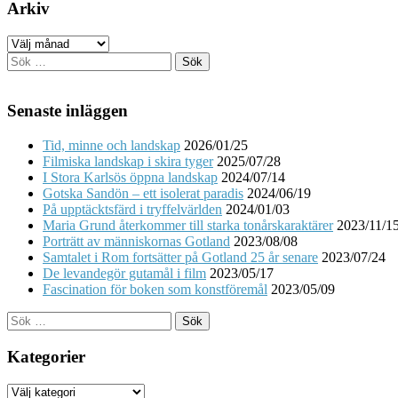
Arkiv
Arkiv
Sök
efter:
Senaste inläggen
Tid, minne och landskap
2026/01/25
Filmiska landskap i skira tyger
2025/07/28
I Stora Karlsös öppna landskap
2024/07/14
Gotska Sandön – ett isolerat paradis
2024/06/19
På upptäcktsfärd i tryffelvärlden
2024/01/03
Maria Grund återkommer till starka tonårskaraktärer
2023/11/1
Porträtt av människornas Gotland
2023/08/08
Samtalet i Rom fortsätter på Gotland 25 år senare
2023/07/24
De levandegör gutamål i film
2023/05/17
Fascination för boken som konstföremål
2023/05/09
Sök
efter:
Kategorier
Kategorier