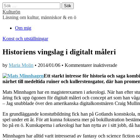
Sök
efter:
Kulturön
Läsning om kultur, människor & en ö
Main
Skip
Om mig
to
menu
Konst och utställningar
content
Historiens vingslag i digitalt måleri
för
by
Maria Molin
•
2014/01/06
•
Kommentarer inaktiverade
Historiens
Ett starkt intresse för historia och saga kom
vingslag
närhet till medeltida ruiner och kullerstensgator, där han promen
i
digitalt
Mats Minnhagen har en magisterexamen i arkeologi. När han efter stu
måleri
åring fick upp ögonen för digitalt måleri och concept art som han vågade
– Jag snubblade över den amerikanska digitalkonstnären Craig Mullins på
En grundläggande konstutbildning fick han på Gotlands konstskola, men
spel under ett år. För att kunna fokusera mer på bokillustration bestäm
bo på en ö. Kunskaperna i arkeologi har han nytta av i sitt jobb, då han
Minnhagen har alltid varit intresserad av fantasy och science fiction 