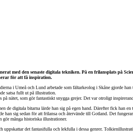
binerat med den senaste digitala tekniken. På en frilansplats på S
erar för att få inspiration.
dierna i Umeå och Lund arbetade som fältarkeolog i Skåne gjorde han t
 satsa fullt ut på illustration.
 nätet, som gör fantastiskt snygga grejer. Det var otroligt inspirerande
 de digitala bitarna lärde han sig på egen hand. Därefter fick han en t
de han sig sedan för att frilansa och återvände till Gotland. Det fungera
 gör många historiska illustrationer.
och uppskattar det fantasifulla och lekfulla i dessa genrer. Tolkienillu