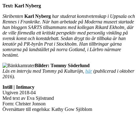
Text: Karl Nyberg
Skribenten
Karl Nyberg
har studerat konstvetenskap i Uppsala och
Rennes i Frankrike. När han arbetade på Moderna museet startade
han bloggen SARTS tillsammans med kollegan Rikard Ekholm, där
de ville förmedla ett kritiskt perspektiv med personlig vinkling på
svensk konst och konstdebatt. Sedan drygt tio år tillbaka är han
kreatör på PR-byrån Prat i Stockholm. Han tillbringar gärna
somrarna på landstället på norra Gotland, i Lärbro närmare
bestämt.
Bilder: Tommy Söderlund
Läs en intervju med Tommy på Kulturöjn,
här
(publicerad i oktober
2016).
Intill | Intimacy
Utgiven 2018-04
Med text av Eva Sjöstrand
Form: Christer Jonson
Översättare till engelska: Kathy Gow Sjöblom