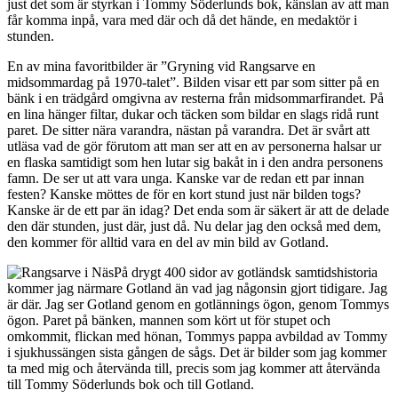
just det som är styrkan i Tommy Söderlunds bok, känslan av att man
får komma inpå, vara med där och då det hände, en medaktör i
stunden.
En av mina favoritbilder är ”Gryning vid Rangsarve en
midsommardag på 1970-talet”. Bilden visar ett par som sitter på en
bänk i en trädgård omgivna av resterna från midsommarfirandet. På
en lina hänger filtar, dukar och täcken som bildar en slags ridå runt
paret. De sitter nära varandra, nästan på varandra. Det är svårt att
utläsa vad de gör förutom att man ser att en av personerna halsar ur
en flaska samtidigt som hen lutar sig bakåt in i den andra personens
famn. De ser ut att vara unga. Kanske var de redan ett par innan
festen? Kanske möttes de för en kort stund just när bilden togs?
Kanske är de ett par än idag? Det enda som är säkert är att de delade
den där stunden, just där, just då. Nu delar jag den också med dem,
den kommer för alltid vara en del av min bild av Gotland.
På drygt 400 sidor av gotländsk samtidshistoria
kommer jag närmare Gotland än vad jag någonsin gjort tidigare. Jag
är där. Jag ser Gotland genom en gotlännings ögon, genom Tommys
ögon. Paret på bänken, mannen som kört ut för stupet och
omkommit, flickan med hönan, Tommys pappa avbildad av Tommy
i sjukhussängen sista gången de sågs. Det är bilder som jag kommer
ta med mig och återvända till, precis som jag kommer att återvända
till Tommy Söderlunds bok och till Gotland.