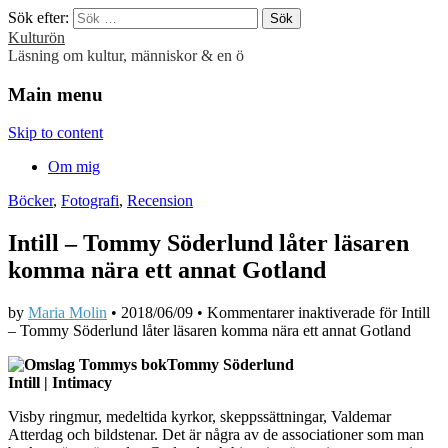
Sök efter:
Kulturön
Läsning om kultur, människor & en ö
Main menu
Skip to content
Om mig
Böcker
,
Fotografi
,
Recension
Intill – Tommy Söderlund låter läsaren
komma nära ett annat Gotland
by
Maria Molin
•
2018/06/09
•
Kommentarer inaktiverade
för Intill
– Tommy Söderlund låter läsaren komma nära ett annat Gotland
Tommy Söderlund
Intill | Intimacy
Visby ringmur, medeltida kyrkor, skeppssättningar, Valdemar
Atterdag och bildstenar. Det är några av de associationer som man