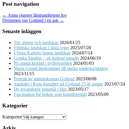
Post navigation
← Anna sjunger långsamhetens lov
Drömmen om Gotland i en ask →
Senaste inläggen
Tid, minne och landskap
2026/01/25
Filmiska landskap i skira tyger
2025/07/28
I Stora Karlsös öppna landskap
2024/07/14
Gotska Sandön – ett isolerat paradis
2024/06/19
På upptäcktsfärd i tryffelvärlden
2024/01/03
Maria Grund återkommer till starka tonårskaraktärer
2023/11/15
Porträtt av människornas Gotland
2023/08/08
Samtalet i Rom fortsätter på Gotland 25 år senare
2023/07/24
De levandegör gutamål i film
2023/05/17
Fascination för boken som konstföremål
2023/05/09
Kategorier
Kategorier
Arkiv