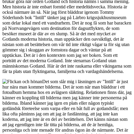
brukar göra när orden Gotland och historia nämns i samma mening.
Men historia är inte enbart forntid eller medeltidsvecka. Historia är
också närmare än så. När jag först bläddrar igenom Tommy
Söderlunds bok ”Intill” tänker jag på Lärbro krigssjukhusmuseum
som delar lokal med ett vandrarhem. Det är nog få som har baracken
på Norrvangevägen som destination för dagsutflykten, de som
besöker museet är där av en slump. Så är det med mycket av
Gotlands moderna historia, man upptäcker den oavsiktligt, det är
nästan som att berättelsen om vår tid inte riktigt vågar ta för sig utan
gömmer sig i skuggan av fornstora dagar och väntar på att
upptäckas. Det är i den kontexten som jag ser boken. Som ett
porträtt av det moderna Gotland. Inte stenarnas Gotland utan
människornas Gotland. Här är det inte raukarna eller vikingarna som
får ta plats utan flyktingarna, familjerna och vardagshändelserna.
Det som slår mig i läsningen av ”Intill” är just
hur nära man kommer bilderna. Det är som när man bläddrar i ett
fotoalbum hemma hos en avlägsen släkting. Relationen finns där, jag
känner en koppling till bilderna men jag känner inte personerna på
bilderna. Ibland känner jag igen en plats eller någon typiskt
gotländsk företeelse som varpa eller en båt full av gotlandsfår; men
lika ofta påminns jag om att jag är fastlänning, att jag inte kan
koderna, att jag inte är en del av berättelsen. Det känns nästan som
att jag egentligen inte får titta på bilderna, att de är hemliga,
personliga och inte menade för andras ögon än de närmaste. Det är