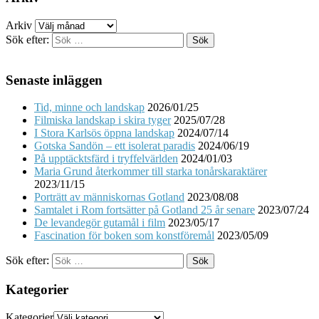
Arkiv
Sök efter:
Senaste inläggen
Tid, minne och landskap
2026/01/25
Filmiska landskap i skira tyger
2025/07/28
I Stora Karlsös öppna landskap
2024/07/14
Gotska Sandön – ett isolerat paradis
2024/06/19
På upptäcktsfärd i tryffelvärlden
2024/01/03
Maria Grund återkommer till starka tonårskaraktärer
2023/11/15
Porträtt av människornas Gotland
2023/08/08
Samtalet i Rom fortsätter på Gotland 25 år senare
2023/07/24
De levandegör gutamål i film
2023/05/17
Fascination för boken som konstföremål
2023/05/09
Sök efter:
Kategorier
Kategorier