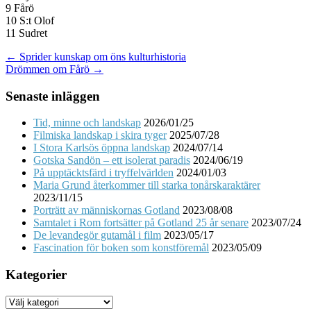
9 Fårö
10 S:t Olof
11 Sudret
Post
← Sprider kunskap om öns kulturhistoria
Drömmen om Fårö →
navigation
Senaste inläggen
Tid, minne och landskap
2026/01/25
Filmiska landskap i skira tyger
2025/07/28
I Stora Karlsös öppna landskap
2024/07/14
Gotska Sandön – ett isolerat paradis
2024/06/19
På upptäcktsfärd i tryffelvärlden
2024/01/03
Maria Grund återkommer till starka tonårskaraktärer
2023/11/15
Porträtt av människornas Gotland
2023/08/08
Samtalet i Rom fortsätter på Gotland 25 år senare
2023/07/24
De levandegör gutamål i film
2023/05/17
Fascination för boken som konstföremål
2023/05/09
Kategorier
Kategorier