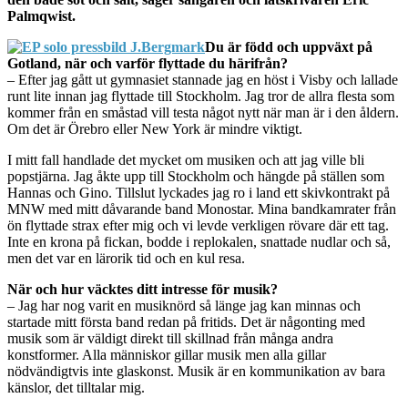
Palmqwist.
Du är född och uppväxt på
Gotland, när och varför flyttade du härifrån?
– Efter jag gått ut gymnasiet stannade jag en höst i Visby och lallade
runt lite innan jag flyttade till Stockholm. Jag tror de allra flesta som
kommer från en småstad vill testa något nytt när man är i den åldern.
Om det är Örebro eller New York är mindre viktigt.
I mitt fall handlade det mycket om musiken och att jag ville bli
popstjärna. Jag åkte upp till Stockholm och hängde på ställen som
Hannas och Gino. Tillslut lyckades jag ro i land ett skivkontrakt på
MNW med mitt dåvarande band Monostar. Mina bandkamrater från
ön flyttade strax efter mig och vi levde verkligen rövare där ett tag.
Inte en krona på fickan, bodde i replokalen, snattade nudlar och så,
men det var en lärorik tid och en kul resa.
När och hur väcktes ditt intresse för musik?
– Jag har nog varit en musiknörd så länge jag kan minnas och
startade mitt första band redan på fritids. Det är någonting med
musik som är väldigt direkt till skillnad från många andra
konstformer. Alla människor gillar musik men alla gillar
nödvändigtvis inte glaskonst. Musik är en kommunikation av bara
känslor, det tilltalar mig.