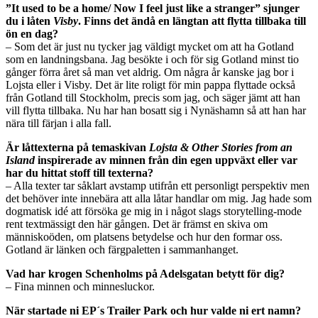
”It used to be a home/ Now I feel just like a stranger” sjunger
du i låten
Visby
. Finns det ändå en längtan att flytta tillbaka till
ön en dag?
– Som det är just nu tycker jag väldigt mycket om att ha Gotland
som en landningsbana. Jag besökte i och för sig Gotland minst tio
gånger förra året så man vet aldrig. Om några år kanske jag bor i
Lojsta eller i Visby. Det är lite roligt för min pappa flyttade också
från Gotland till Stockholm, precis som jag, och säger jämt att han
vill flytta tillbaka. Nu har han bosatt sig i Nynäshamn så att han har
nära till färjan i alla fall.
Är låttexterna på temaskivan
Lojsta & Other Stories from an
Island
inspirerade av minnen från din egen uppväxt eller var
har du hittat stoff till texterna?
– Alla texter tar såklart avstamp utifrån ett personligt perspektiv men
det behöver inte innebära att alla låtar handlar om mig. Jag hade som
dogmatisk idé att försöka ge mig in i något slags storytelling-mode
rent textmässigt den här gången. Det är främst en skiva om
människoöden, om platsens betydelse och hur den formar oss.
Gotland är länken och färgpaletten i sammanhanget.
Vad har krogen Schenholms på Adelsgatan betytt för dig?
– Fina minnen och minnesluckor.
När startade ni EP´s Trailer Park och hur valde ni ert namn?