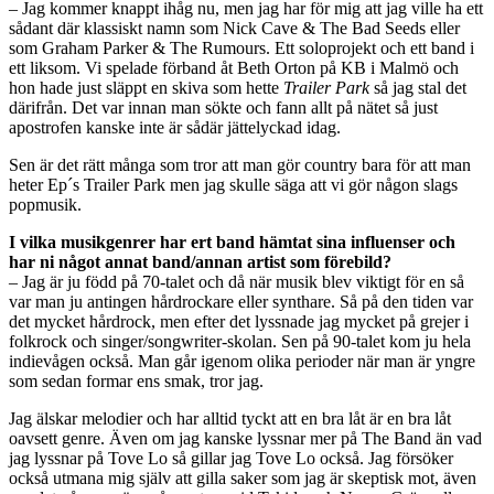
– Jag kommer knappt ihåg nu, men jag har för mig att jag ville ha ett
sådant där klassiskt namn som Nick Cave & The Bad Seeds eller
som Graham Parker & The Rumours. Ett soloprojekt och ett band i
ett liksom. Vi spelade förband åt Beth Orton på KB i Malmö och
hon hade just släppt en skiva som hette
Trailer Park
så jag stal det
därifrån. Det var innan man sökte och fann allt på nätet så just
apostrofen kanske inte är sådär jättelyckad idag.
Sen är det rätt många som tror att man gör country bara för att man
heter Ep´s Trailer Park men jag skulle säga att vi gör någon slags
popmusik.
I vilka musikgenrer har ert band hämtat sina influenser och
har ni något annat band/annan artist som förebild?
– Jag är ju född på 70-talet och då när musik blev viktigt för en så
var man ju antingen hårdrockare eller synthare. Så på den tiden var
det mycket hårdrock, men efter det lyssnade jag mycket på grejer i
folkrock och singer/songwriter-skolan. Sen på 90-talet kom ju hela
indievågen också. Man går igenom olika perioder när man är yngre
som sedan formar ens smak, tror jag.
Jag älskar melodier och har alltid tyckt att en bra låt är en bra låt
oavsett genre. Även om jag kanske lyssnar mer på The Band än vad
jag lyssnar på Tove Lo så gillar jag Tove Lo också. Jag försöker
också utmana mig själv att gilla saker som jag är skeptisk mot, även