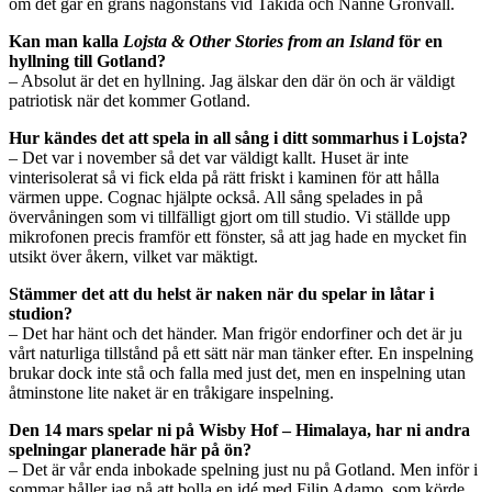
om det går en gräns någonstans vid Takida och Nanne Grönvall.
Kan man kalla
Lojsta & Other Stories from an Island
för en
hyllning till Gotland?
– Absolut är det en hyllning. Jag älskar den där ön och är väldigt
patriotisk när det kommer Gotland.
Hur kändes det att spela in all sång i ditt sommarhus i Lojsta?
– Det var i november så det var väldigt kallt. Huset är inte
vinterisolerat så vi fick elda på rätt friskt i kaminen för att hålla
värmen uppe. Cognac hjälpte också. All sång spelades in på
övervåningen som vi tillfälligt gjort om till studio. Vi ställde upp
mikrofonen precis framför ett fönster, så att jag hade en mycket fin
utsikt över åkern, vilket var mäktigt.
Stämmer det att du helst är naken när du spelar in låtar i
studion?
– Det har hänt och det händer. Man frigör endorfiner och det är ju
vårt naturliga tillstånd på ett sätt när man tänker efter. En inspelning
brukar dock inte stå och falla med just det, men en inspelning utan
åtminstone lite naket är en tråkigare inspelning.
Den 14 mars spelar ni på Wisby Hof – Himalaya, har ni andra
spelningar planerade här på ön?
– Det är vår enda inbokade spelning just nu på Gotland. Men inför i
sommar håller jag på att bolla en idé med Filip Adamo, som körde