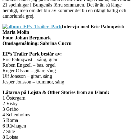
21 spelningar i Bungenäs förra sommaren. Det är än så länge
hemligt, men om det blir av kommer det bli en riktigt häftig och
annorlunda grej.
Intervju med Eric Palmqwist:
Maria Molin
Foto: Johan Bergmark
Omslagsmålning: Sabrina Cuccu
EP’s Trailer Park består av:
Eric Palmqwist – sång, gitarr
Ruben Engzell – bas, orgel
Roger Olsson – gitarr, sång
Ulf Jonsson – gitarr, sång
Jesper Jonsson – trummor, sång
Låtarna på Lojsta & Other Stories from an Island:
1 Östergarn
2 Visby
3 Gråbo
4 Schenholms
5 Roma
6 Rävhagen
7 Slite
8 Lojsta