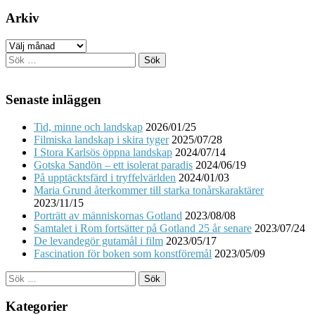
Arkiv
Arkiv
Sök
efter:
Senaste inläggen
Tid, minne och landskap
2026/01/25
Filmiska landskap i skira tyger
2025/07/28
I Stora Karlsös öppna landskap
2024/07/14
Gotska Sandön – ett isolerat paradis
2024/06/19
På upptäcktsfärd i tryffelvärlden
2024/01/03
Maria Grund återkommer till starka tonårskaraktärer
2023/11/15
Porträtt av människornas Gotland
2023/08/08
Samtalet i Rom fortsätter på Gotland 25 år senare
2023/07/24
De levandegör gutamål i film
2023/05/17
Fascination för boken som konstföremål
2023/05/09
Sök
efter:
Kategorier