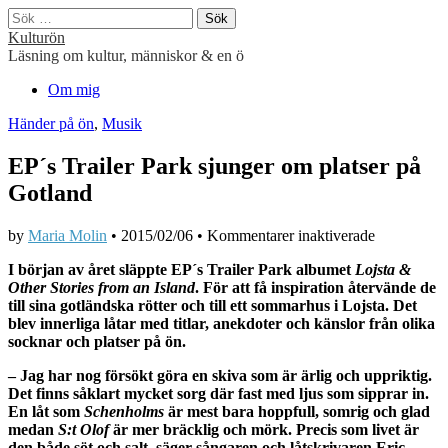
Sök
efter:
Kulturön
Läsning om kultur, människor & en ö
Main
Skip
Om mig
to
menu
Händer på ön
,
Musik
content
EP´s Trailer Park sjunger om platser på
Gotland
för
by
Maria Molin
•
2015/02/06
•
Kommentarer inaktiverade
EP
I början av året släppte EP´s Trailer Park albumet
Lojsta &
´s
Other Stories from an Island
. För att få inspiration återvände de
Trailer
till sina gotländska rötter och till ett sommarhus i Lojsta. Det
Park
blev innerliga låtar
med titlar, anekdoter och känslor från olika
sjunger
socknar och platser på ön.
om
platser
– Jag har nog försökt göra en skiva som är ärlig och uppriktig.
på
Det finns såklart mycket sorg där fast med ljus som sipprar in.
Gotland
En låt som
Schenholms
är mest bara hoppfull, somrig och glad
medan
S:t Olof
är mer bräcklig och mörk. Precis som livet är
den både söt och salt, säger sångaren och låtskrivaren Eric