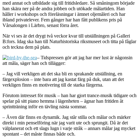
med annat och utbildade sig till fritidsledare. Så småningom började
han skära ner på de andra jobben och utökade målartiden. Han
håller i workshops och föreläsningar i ämnet oljemåleri och har
ibland privatelever. Fem gånger har han fått publikens pris på
Vårsalongen i Lärbro, senast förra året.
När vi ses är det drygt två veckor kvar till utställningen på Galleri
B:fors. Idag ska han till Naturhistoriska riksmuseet och titta på fåglar
och teckna dem på plats.
– Tidspressen gör att jag har mer lust är någonsin
att måla, säger han och tillägger:
– Jag vill verkligen att det ska bli en sprakande utställning, en
färgexplosion – inte bara att jag kastat färg på duk, utan att det
verkligen finns en motivering till de starka färgerna.
Förutom intresset för musik – han har gjort trance-musik tidigare och
spelar på sitt piano hemma i lägenheten – ägnar han fritiden åt
sprintträning inför en tävling nästa sommar.
– Även där finns en dynamik. Jag står stilla och målar och märker
direkt i min penselföring när jag varit ute och sprungit. Då är det
välplanerat och ett slags lugn i varje stråk – annars målar jag mycket
spontant – det måste finnas både och.