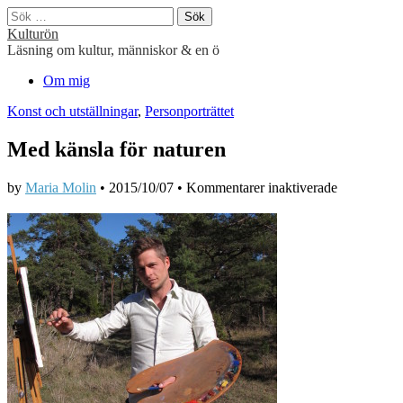
Sök
efter:
Kulturön
Läsning om kultur, människor & en ö
Main
Skip
Om mig
to
menu
Konst och utställningar
,
Personporträttet
content
Med känsla för naturen
för
by
Maria Molin
•
2015/10/07
•
Kommentarer inaktiverade
Med
känsla
för
naturen