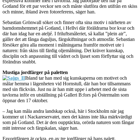
expressiva kommer med i tavlorna. Jag påbörjade den här på
Gotland för ett par veckor sen och måste slutföra den utifrån en skiss
och minne, ibland även fotoreferens, säger han.
Sebastian Grönwall söker och finner ofta sina motiv i närheten av
barndomshemmet på Gotland, i Hellvi där föräldrarna bor kvar och
där han idag har en ateljé. I friluftsmåleriet, så kallat ”plein air”,
gäller det att fånga dagsljus, färgskiftningar och atmosfär. Sebastian
försöker göra alla moment i målningarna framför motivet ute i
naturen: från skiss till färdig oljemålning. Det kräver kunskap,
disciplin och anpassning till vädret och ljuset som förflyttar sig och
förändras snabbt.
Mustiga jordfärger på paletten
Ibland tar han med sig kunskaperna om motivet och
målar hemma i lägenheten vid Hornstull, där han bor tillsammans
med sin flickvän. Just nu är han mitt uppe i arbetet med de sista
tavlorna inför en utställning på Galleri B:fors på Östermalm som
öppnar den 17 oktober.
– Jag kan måla andra landskap också, här i Stockholm när jag
kommer ut i Nackareservatet, men det känns inte lika märkvärdigt
som på Gotland. Det är den oupptäckta, orörda naturen som fångar
mitt intresse och färgskalan, säger han.
Favoritfärgen är ockra, en av tre jordfärger på hans palett.