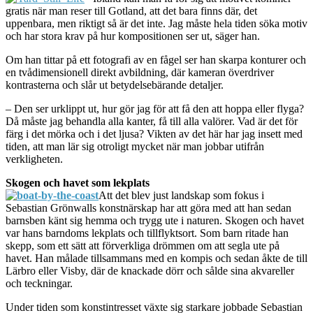
gratis när man reser till Gotland, att det bara finns där, det
uppenbara, men riktigt så är det inte. Jag måste hela tiden söka motiv
och har stora krav på hur kompositionen ser ut, säger han.
Om han tittar på ett fotografi av en fågel ser han skarpa konturer och
en tvådimensionell direkt avbildning, där kameran överdriver
kontrasterna och slår ut betydelsebärande detaljer.
– Den ser urklippt ut, hur gör jag för att få den att hoppa eller flyga?
Då måste jag behandla alla kanter, få till alla valörer. Vad är det för
färg i det mörka och i det ljusa? Vikten av det här har jag insett med
tiden, att man lär sig otroligt mycket när man jobbar utifrån
verkligheten.
Skogen och havet som lekplats
Att det blev just landskap som fokus i
Sebastian Grönwalls konstnärskap har att göra med att han sedan
barnsben känt sig hemma och trygg ute i naturen. Skogen och havet
var hans barndoms lekplats och tillflyktsort. Som barn ritade han
skepp, som ett sätt att förverkliga drömmen om att segla ute på
havet. Han målade tillsammans med en kompis och sedan åkte de till
Lärbro eller Visby, där de knackade dörr och sålde sina akvareller
och teckningar.
Under tiden som konstintresset växte sig starkare jobbade Sebastian