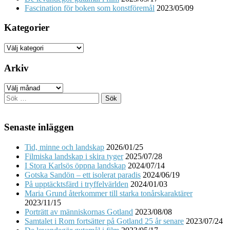
Fascination för boken som konstföremål
2023/05/09
Kategorier
Kategorier
Arkiv
Arkiv
Sök
efter:
Senaste inläggen
Tid, minne och landskap
2026/01/25
Filmiska landskap i skira tyger
2025/07/28
I Stora Karlsös öppna landskap
2024/07/14
Gotska Sandön – ett isolerat paradis
2024/06/19
På upptäcktsfärd i tryffelvärlden
2024/01/03
Maria Grund återkommer till starka tonårskaraktärer
2023/11/15
Porträtt av människornas Gotland
2023/08/08
Samtalet i Rom fortsätter på Gotland 25 år senare
2023/07/24