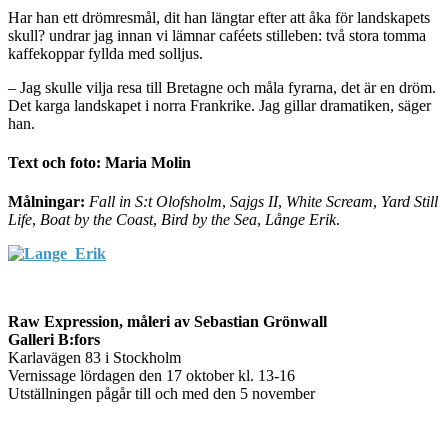
Har han ett drömresmål, dit han längtar efter att åka för landskapets
skull? undrar jag innan vi lämnar caféets stilleben: två stora tomma
kaffekoppar fyllda med solljus.
– Jag skulle vilja resa till Bretagne och måla fyrarna, det är en dröm.
Det karga landskapet i norra Frankrike. Jag gillar dramatiken, säger
han.
Text och foto: Maria Molin
Målningar:
Fall in S:t Olofsholm
,
Sajgs II
,
White Scream
,
Yard Still
Life
,
Boat by the Coast
,
Bird by the Sea
,
Långe Erik
.
Raw Expression, måleri av Sebastian Grönwall
Galleri B:fors
Karlavägen 83 i Stockholm
Vernissage lördagen den 17 oktober kl. 13-16
Utställningen pågår till och med den 5 november