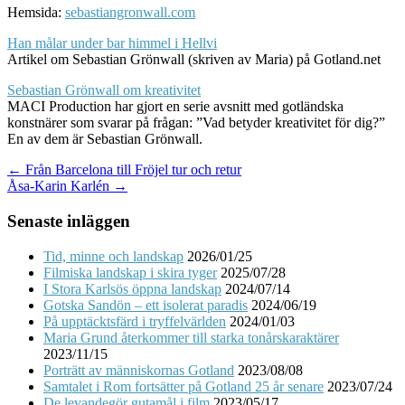
Hemsida:
sebastiangronwall.com
Han målar under bar himmel i Hellvi
Artikel om Sebastian Grönwall (skriven av Maria) på Gotland.net
Sebastian Grönwall om kreativitet
MACI Production har gjort en serie avsnitt med gotländska
konstnärer som svarar på frågan: ”Vad betyder kreativitet för dig?”
En av dem är Sebastian Grönwall.
Post
← Från Barcelona till Fröjel tur och retur
Åsa-Karin Karlén →
navigation
Senaste inläggen
Tid, minne och landskap
2026/01/25
Filmiska landskap i skira tyger
2025/07/28
I Stora Karlsös öppna landskap
2024/07/14
Gotska Sandön – ett isolerat paradis
2024/06/19
På upptäcktsfärd i tryffelvärlden
2024/01/03
Maria Grund återkommer till starka tonårskaraktärer
2023/11/15
Porträtt av människornas Gotland
2023/08/08
Samtalet i Rom fortsätter på Gotland 25 år senare
2023/07/24
De levandegör gutamål i film
2023/05/17