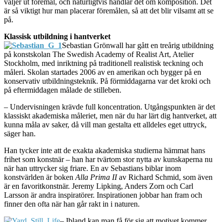
väljer ut föremål, och naturligtvis handlar det om komposition. Det
är så viktigt hur man placerar föremålen, så att det blir vilsamt att se
på.
Klassisk utbildning i hantverket
Sebastian Grönwall har gått en treårig utbildning
på konstskolan The Swedish Academy of Realist Art, Atelier
Stockholm, med inriktning på traditionell realistisk teckning och
måleri. Skolan startades 2006 av en amerikan och bygger på en
konservativ utbildningsteknik. På förmiddagarna var det kroki och
på eftermiddagen målade de stilleben.
– Undervisningen krävde full koncentration. Utgångspunkten är det
klassiskt akademiska måleriet, men när du har lärt dig hantverket, att
kunna måla av saker, då vill man gestalta ett alldeles eget uttryck,
säger han.
Han tycker inte att de exakta akademiska studierna hämmat hans
frihet som konstnär – han har tvärtom stor nytta av kunskaperna nu
när han uttrycker sig friare. En av Sebastians biblar inom
konstvärlden är boken
Alla Prima II
av Richard Schmid, som även
är en favoritkonstnär. Jeremy Lipking, Anders Zorn och Carl
Larsson är andra inspiratörer. Inspirationen jobbar han fram och
finner den ofta när han går rakt in i naturen.
– Ibland kan man få för sig att motivet kommer