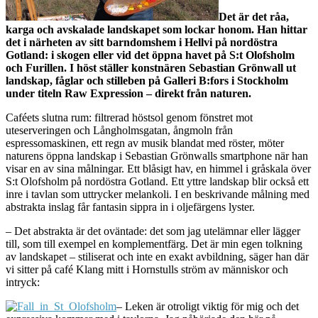
Det är det råa,
karga och avskalade landskapet som lockar honom. Han hittar
det i närheten av sitt barndomshem i Hellvi på nordöstra
Gotland: i skogen eller vid det öppna havet på S:t Olofsholm
och Furillen. I höst ställer konstnären Sebastian Grönwall ut
landskap, fåglar och stilleben på Galleri B:fors i Stockholm
under titeln Raw Expression – direkt från naturen.
Caféets slutna rum: filtrerad höstsol genom fönstret mot
uteserveringen och Långholmsgatan, ångmoln från
espressomaskinen, ett regn av musik blandat med röster, möter
naturens öppna landskap i Sebastian Grönwalls smartphone när han
visar en av sina målningar. Ett blåsigt hav, en himmel i gråskala över
S:t Olofsholm på nordöstra Gotland. Ett yttre landskap blir också ett
inre i tavlan som uttrycker melankoli. I en beskrivande målning med
abstrakta inslag får fantasin sippra in i oljefärgens lyster.
– Det abstrakta är det oväntade: det som jag utelämnar eller lägger
till, som till exempel en komplementfärg. Det är min egen tolkning
av landskapet – stiliserat och inte en exakt avbildning, säger han där
vi sitter på café Klang mitt i Hornstulls ström av människor och
intryck:
– Leken är otroligt viktig för mig och det