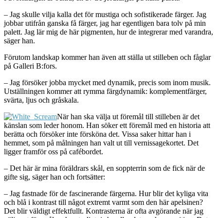
– Jag skulle vilja kalla det för mustiga och sofistikerade färger. Jag
jobbar utifrån ganska få färger, jag har egentligen bara tolv på min
palett. Jag lär mig de här pigmenten, hur de integrerar med varandra,
säger han.
Förutom landskap kommer han även att ställa ut stilleben och fåglar
på Galleri B:fors.
– Jag försöker jobba mycket med dynamik, precis som inom musik.
Utställningen kommer att rymma färgdynamik: komplementfärger,
svärta, ljus och gråskala.
När han ska välja ut föremål till stilleben är det
känslan som leder honom. Han söker ett föremål med en historia att
berätta och försöker inte försköna det. Vissa saker hittar han i
hemmet, som på målningen han valt ut till vernissagekortet. Det
ligger framför oss på cafébordet.
– Det här är mina föräldrars skål, en soppterrin som de fick när de
gifte sig, säger han och fortsätter:
– Jag fastnade för de fascinerande färgerna. Hur blir det kyliga vita
och blå i kontrast till något extremt varmt som den här apelsinen?
Det blir väldigt effektfullt. Kontrasterna är ofta avgörande när jag