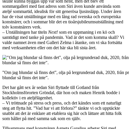
skulle kunna byggas upp var som helst, men det blev ett
sommargalleri med fast adress som Siri även kunde använda som
ateljé sommartid, idealisk för sitt generösa ljusinsläpp. Under åren
har de visat utställningar med en lång rad svenska och europeiska
konstnärer, och i sommar blir det en tioårsjubileumsutställning med
tolv konstnärers verk.
– Utställningen har titeln
Next!
som en uppmaning i en kö och
samtidigt med tanke på pandemin. Vad är det som komma skall? Vi
valde namnet även med Galleri Zelma i åtanke, om vi ska fortsätta
med verksamheten eller om det här ska bli sista året.
”Om jag blundar så finns det”, olja på lergrunderad duk, 2020, från p
blundar så finns det inte”.
Det har gått sex år sedan Siri flyttade till Gotland från
Stockholmsförorten Gröndal, där hon och maken Henrik bodde i
kollektiv i en ateljélägenhet.
– Vi tröttnade på stress och press, och det kändes som ett naturligt
steg att flytta hit. ”Vad har vi att förlora?” tänkte vi och upptäckte
snabbt att det är enklare att etablera sig här och lättare att hitta folk
som håller på med samma sak som en själv.
Tillsammans med konstnären Agneta Gazelius arbetar Siri med