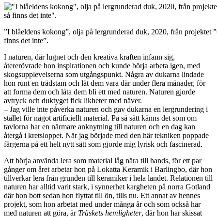
”I blåeldens kokong”, olja på lergrunderad duk, 2020, från projektet
finns det inte”.
I naturen, där lugnet och den kreativa kraften infann sig,
återerövrade hon inspirationen och kunde börja arbeta igen, med
skogsupplevelserna som utgångspunkt. Några av dukarna lindade
hon runt en trädstam och lät dem vara där under flera månader, för
att forma dem och låta dem bli ett med naturen. Naturen gjorde
avtryck och duktyget fick likheter med näver.
– Jag ville inte påverka naturen och gav dukarna en lergrundering i
stället för något artificiellt material. På så sätt känns det som om
tavlorna har en närmare anknytning till naturen och en dag kan
återgå i kretsloppet. När jag började med den här tekniken poppade
färgerna på ett helt nytt sätt som gjorde mig lyrisk och fascinerad.
Att börja använda lera som material låg nära till hands, för ett par
gånger om året arbetar hon på Lokatta Keramik i Barlingbo, där hon
tillverkar lera från grunden till keramiker i hela landet. Relationen till
naturen har alltid varit stark, i synnerhet kargheten på norra Gotland
där hon bott sedan hon flyttat till ön, tills nu. Ett annat av hennes
projekt, som hon arbetat med under många år och som också har
med naturen att göra, är
Träskets hemligheter
, där hon har skissat