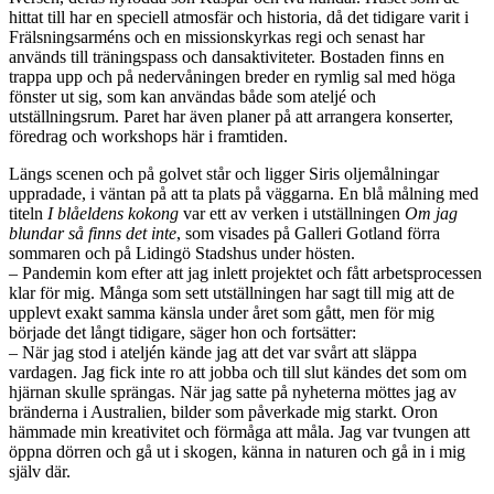
hittat till har en speciell atmosfär och historia, då det tidigare varit i
Frälsningsarméns och en missionskyrkas regi och senast har
används till träningspass och dansaktiviteter. Bostaden finns en
trappa upp och på nedervåningen breder en rymlig sal med höga
fönster ut sig, som kan användas både som ateljé och
utställningsrum. Paret har även planer på att arrangera konserter,
föredrag och workshops här i framtiden.
Längs scenen och på golvet står och ligger Siris oljemålningar
uppradade, i väntan på att ta plats på väggarna. En blå målning med
titeln
I blåeldens kokong
var ett av verken i utställningen
Om jag
blundar så finns det inte
, som visades på Galleri Gotland förra
sommaren och på Lidingö Stadshus under hösten.
– Pandemin kom efter att jag inlett projektet och fått arbetsprocessen
klar för mig. Många som sett utställningen har sagt till mig att de
upplevt exakt samma känsla under året som gått, men för mig
började det långt tidigare, säger hon och fortsätter:
– När jag stod i ateljén kände jag att det var svårt att släppa
vardagen. Jag fick inte ro att jobba och till slut kändes det som om
hjärnan skulle sprängas. När jag satte på nyheterna möttes jag av
bränderna i Australien, bilder som påverkade mig starkt. Oron
hämmade min kreativitet och förmåga att måla. Jag var tvungen att
öppna dörren och gå ut i skogen, känna in naturen och gå in i mig
själv där.