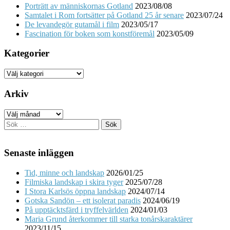
Porträtt av människornas Gotland
2023/08/08
Samtalet i Rom fortsätter på Gotland 25 år senare
2023/07/24
De levandegör gutamål i film
2023/05/17
Fascination för boken som konstföremål
2023/05/09
Kategorier
Kategorier
Arkiv
Arkiv
Sök
efter:
Senaste inläggen
Tid, minne och landskap
2026/01/25
Filmiska landskap i skira tyger
2025/07/28
I Stora Karlsös öppna landskap
2024/07/14
Gotska Sandön – ett isolerat paradis
2024/06/19
På upptäcktsfärd i tryffelvärlden
2024/01/03
Maria Grund återkommer till starka tonårskaraktärer
2023/11/15