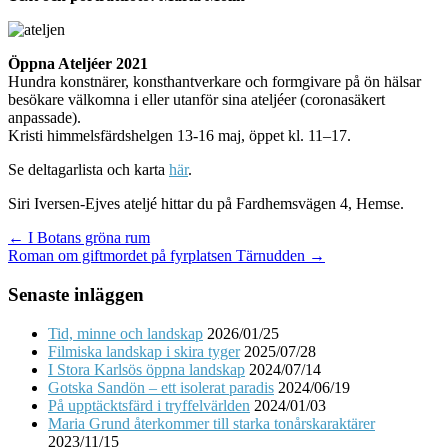
Öppna Ateljéer 2021
Hundra konstnärer, konsthantverkare och formgivare på ön hälsar
besökare välkomna i eller utanför sina ateljéer (coronasäkert
anpassade).
Kristi himmelsfärdshelgen 13-16 maj, öppet kl. 11–17.
Se deltagarlista och karta
här
.
Siri Iversen-Ejves ateljé hittar du på Fardhemsvägen 4, Hemse.
Post
← I Botans gröna rum
Roman om giftmordet på fyrplatsen Tärnudden →
navigation
Senaste inläggen
Tid, minne och landskap
2026/01/25
Filmiska landskap i skira tyger
2025/07/28
I Stora Karlsös öppna landskap
2024/07/14
Gotska Sandön – ett isolerat paradis
2024/06/19
På upptäcktsfärd i tryffelvärlden
2024/01/03
Maria Grund återkommer till starka tonårskaraktärer
2023/11/15