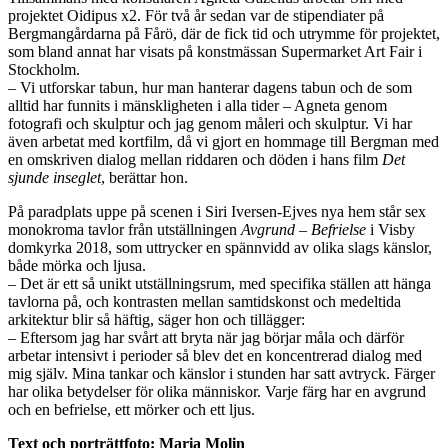
projektet Oidipus x2. För två år sedan var de stipendiater på
Bergmangårdarna på Fårö, där de fick tid och utrymme för projektet,
som bland annat har visats på konstmässan Supermarket Art Fair i
Stockholm.
– Vi utforskar tabun, hur man hanterar dagens tabun och de som
alltid har funnits i mänskligheten i alla tider – Agneta genom
fotografi och skulptur och jag genom måleri och skulptur. Vi har
även arbetat med kortfilm, då vi gjort en hommage till Bergman med
en omskriven dialog mellan riddaren och döden i hans film
Det
sjunde inseglet
, berättar hon.
På paradplats uppe på scenen i Siri Iversen-Ejves nya hem står sex
monokroma tavlor från utställningen
Avgrund – Befrielse
i Visby
domkyrka 2018, som uttrycker en spännvidd av olika slags känslor,
både mörka och ljusa.
– Det är ett så unikt utställningsrum, med specifika ställen att hänga
tavlorna på, och kontrasten mellan samtidskonst och medeltida
arkitektur blir så häftig, säger hon och tillägger:
– Eftersom jag har svårt att bryta när jag börjar måla och därför
arbetar intensivt i perioder så blev det en koncentrerad dialog med
mig själv. Mina tankar och känslor i stunden har satt avtryck. Färger
har olika betydelser för olika människor. Varje färg har en avgrund
och en befrielse, ett mörker och ett ljus.
Text och porträttfoto: Maria Molin