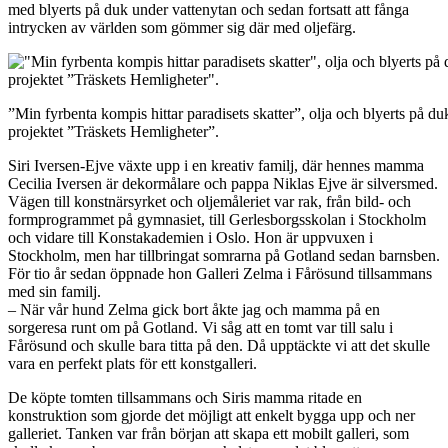
med blyerts på duk under vattenytan och sedan fortsatt att fånga
intrycken av världen som gömmer sig där med oljefärg.
”Min fyrbenta kompis hittar paradisets skatter”, olja och blyerts på du
projektet ”Träskets Hemligheter”.
Siri Iversen-Ejve växte upp i en kreativ familj, där hennes mamma
Cecilia Iversen är dekormålare och pappa Niklas Ejve är silversmed.
Vägen till konstnärsyrket och oljemåleriet var rak, från bild- och
formprogrammet på gymnasiet, till Gerlesborgsskolan i Stockholm
och vidare till Konstakademien i Oslo. Hon är uppvuxen i
Stockholm, men har tillbringat somrarna på Gotland sedan barnsben.
För tio år sedan öppnade hon Galleri Zelma i Fårösund tillsammans
med sin familj.
– När vår hund Zelma gick bort åkte jag och mamma på en
sorgeresa runt om på Gotland. Vi såg att en tomt var till salu i
Fårösund och skulle bara titta på den. Då upptäckte vi att det skulle
vara en perfekt plats för ett konstgalleri.
De köpte tomten tillsammans och Siris mamma ritade en
konstruktion som gjorde det möjligt att enkelt bygga upp och ner
galleriet. Tanken var från början att skapa ett mobilt galleri, som