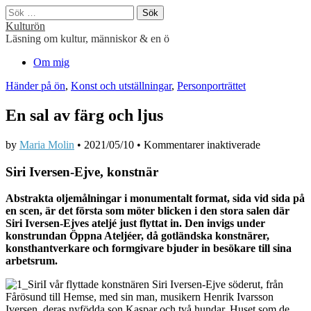
Sök
efter:
Kulturön
Läsning om kultur, människor & en ö
Main
Skip
Om mig
to
menu
Händer på ön
,
Konst och utställningar
,
Personporträttet
content
En sal av färg och ljus
för
by
Maria Molin
•
2021/05/10
•
Kommentarer inaktiverade
En
sal
Siri Iversen-Ejve, konstnär
av
färg
Abstrakta oljemålningar i monumentalt format, sida vid sida på
och
en scen, är det första som möter blicken i den stora salen där
ljus
Siri Iversen-Ejves ateljé just flyttat in. Den invigs under
konstrundan Öppna Ateljéer, då gotländska konstnärer,
konsthantverkare och formgivare bjuder in besökare till sina
arbetsrum.
I vår flyttade konstnären Siri Iversen-Ejve söderut, från
Fårösund till Hemse, med sin man, musikern Henrik Ivarsson
Iversen, deras nyfödda son Kaspar och två hundar. Huset som de