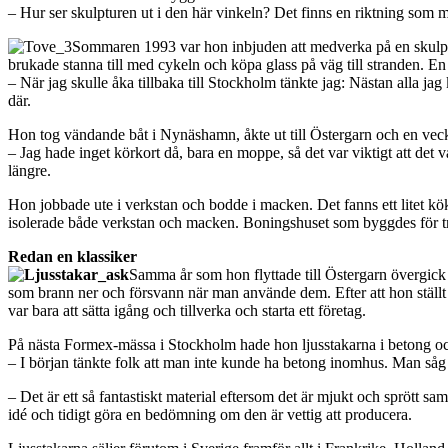
– Hur ser skulpturen ut i den här vinkeln? Det finns en riktning som m
Sommaren 1993 var hon inbjuden att medverka på en skulptu
brukade stanna till med cykeln och köpa glass på väg till stranden. E
– När jag skulle åka tillbaka till Stockholm tänkte jag: Nästan alla ja
där.
Hon tog vändande båt i Nynäshamn, åkte ut till Östergarn och en vec
– Jag hade inget körkort då, bara en moppe, så det var viktigt att det v
längre.
Hon jobbade ute i verkstan och bodde i macken. Det fanns ett litet kö
isolerade både verkstan och macken. Boningshuset som byggdes för tre
Redan en klassiker
Samma år som hon flyttade till Östergarn övergick h
som brann ner och försvann när man använde dem. Efter att hon ställt 
var bara att sätta igång och tillverka och starta ett företag.
På nästa Formex-mässa i Stockholm hade hon ljusstakarna i betong ock
– I början tänkte folk att man inte kunde ha betong inomhus. Man såg d
– Det är ett så fantastiskt material eftersom det är mjukt och sprött sa
idé och tidigt göra en bedömning om den är vettig att producera.