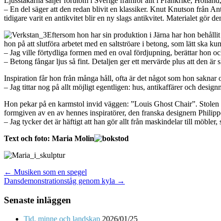
Ljusstakarna säljer förutom i Sverige framför allt i Frankrike, Holland
– En del säger att den redan blivit en klassiker. Knut Knutson från 
tidigare varit en antikvitet blir en ny slags antikvitet. Materialet gör d
Eftersom hon har sin produktion i Järna har hon behålli
hon på att slutföra arbetet med en saltströare i betong, som lätt ska
– Jag ville förtydliga formen med en oval fördjupning, berättar hon oc
– Betong fångar ljus så fint. Detaljen ger ett mervärde plus att den är sk
Inspiration får hon från många håll, ofta är det något som hon saknar oc
– Jag tittar nog på allt möjligt egentligen: hus, antikaffärer och desig
Hon pekar på en karmstol invid väggen: ”Louis Ghost Chair”. Stolen ha
formgiven av en av hennes inspiratörer, den franska designern Philipp
– Jag tycker det är häftigt att han gör allt från maskindelar till möbler
Text och foto: Maria Molin
Post
← Musiken som en spegel
Dansdemonstrationståg genom kyla →
navigation
Senaste inläggen
Tid, minne och landskap
2026/01/25