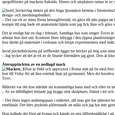
spegelfönster på mackens baksida. Husen och uteplatsen ramas in av 
Jag tänker på den höga ljusstaken hemma i fönsternische
design- och inredningsbutiker.
– Det var ett av mina första betongföremål, en gåva till min pappa at
kompis till mig hade ett anatomiskt hjärta som jag fick låna och göra om 
Det är ensligt här en dag i februari. Samtliga hus som omger Toves ä
arbetar hon året om. Kontoret finns inbyggt i den öppna planlösningen 
hon direkt på materialet i verkstan och börjar experimentera med mått.
Invid pocketböckerna på soffbordet ligger tre böcker på hög som utmär
– Jag tycker att det är ett av de finaste föremålen jag gjort. Den är klu
Återupptäckten av en nedlagd mack
Hon är född och uppvuxen i Roma mitt på ön med fem sysk
hon till Visby för att läsa estetisk linje på gymnasiet. Men det kreati
Tove.
Måleriet var det hon inledde sin konstnärliga bana med och efter en t
– Av en tillfällighet började jag bygga små skulpturer, främst i trä och a
– Det finns ingen andningspaus i måleriet, allt man gör har jättestor 
emellanåt. Det blev psykiskt påfrestande att måla och jag har inte gjort 
Hon kallade det först att bygga och kände en stor tillfredsställelse i at