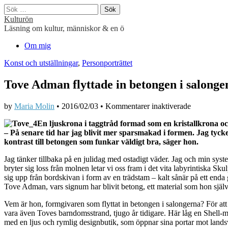
Sök
efter:
Kulturön
Läsning om kultur, människor & en ö
Main
Skip
Om mig
to
menu
Konst och utställningar
,
Personporträttet
content
Tove Adman flyttade in betongen i salonge
för
by
Maria Molin
•
2016/02/03
•
Kommentarer inaktiverade
Tove
En ljuskrona i taggtråd formad som en kristallkrona och
Adman
– På senare tid har jag blivit mer sparsmakad i formen. Jag tycker
flyttade
kontrast till betongen som funkar väldigt bra, säger hon.
in
betongen
Jag tänker tillbaka på en julidag med ostadigt väder. Jag och min sys
i
bryter sig loss från molnen letar vi oss fram i det vita labyrintiska Sk
salongen
sig upp från bordskivan i form av en trädstam – kalt sånär på ett enda
Tove Adman, vars signum har blivit betong, ett material som hon själv 
Vem är hon, formgivaren som flyttat in betongen i salongerna? För att
vara även Toves barndomsstrand, tjugo år tidigare. Här låg en Shell-ma
med en ljus och rymlig designbutik, som öppnar sina portar mot lands