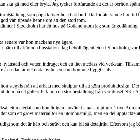
an ska gå med eller bryta. Jag tycker fortfarande att det är oerhört spä
rutställning som pågick över hela Gotland. Därför återvände hon till
n god vän tipsade henne om att den stod tom.
g känner i Stockholm har ett hus på Gotland utom jag som är gotlänning. N
ka senare var hon mackens nya ägare.
ar nära till affär och busstation. Jag behöll lägenheten i Stockholm, var f
k, tvättställ och vatten indraget och ett litet utedass vid verkstan. Ti
 år sedan är det enda av husen som hon inte byggt själv.
on stegvis från att arbeta med skulptur till att göra produktdesign. Det
ut dem på ett galleri fick hon en stor beställning från varuhuset NK i
så, ett material som hon tidigare använt i sina skulpturer. Tove Adman
et som ett grovt material för en utomhusmiljö, men en del upptäckte att d
mtidigt som det är hårt och strävt och kan bli så detaljrikt. Eftersom jag