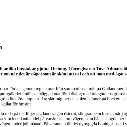
n
 antika ljusstakar gjutna i betong. I formgivaren Tove Admans idév
 om när det är något som är skönt att ta i och att man med ögat ser
ter har färdats genom regnskurar från sommarhuset mitt på Gotland ner ti
ulpturgalleriet. Intill stenväggen utanför, i dialog med trädgårdens gröns
 grönt litet löv i toppen. Jag slår mig ner på stolen, känner på böckern
kallar för ömsint.
 få reda på det följer jag landsvägen österut, slingrande och smal när 
ck och en lanthandel på varsin sida om vägen, som båda stängde ner i slu
vägen under juli månad. På verandan till det nybyggda boningshuset i sa