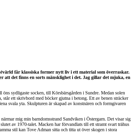
ärld får klassiska former nytt liv i ett material som överraskar.
 att det finns en sorts mänsklighet i det. Jag gillar det mjuka, en
ll öns sydligaste socken, till Körsbärsgården i Sundre. Medan solen
ka, står ett skrivbord med böcker gjutna i betong. Ett av benen sträcker
as lena svala yta. Skulpturen är skapad av konstnären och formgivaren
jag närmar mig min barndomsstrand Sandviken i Östergarn. Det visar sig
tet av 1970-talet. Macken har förvandlats till ett stramt svart trähus
mma stil kan Tove Adman sitta och titta ut över skogen i stora