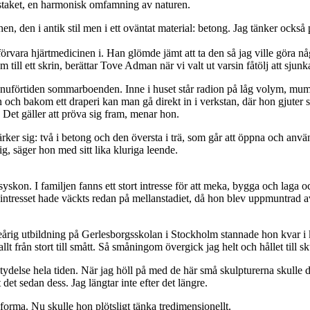
staket, en harmonisk omfamning av naturen.
n, den i antik stil men i ett oväntat material: betong. Jag tänker också 
t förvara hjärtmedicinen i. Han glömde jämt att ta den så jag ville gör
till ett skrin, berättar Tove Adman när vi valt ut varsin fåtölj att sjunka
r nuförtiden sommarboenden. Inne i huset står radion på låg volym, mum
och bakom ett draperi kan man gå direkt in i verkstan, där hon gjuter s
 Det gäller att pröva sig fram, menar hon.
ker sig: två i betong och den översta i trä, som går att öppna och anv
rig, säger hon med sitt lika kluriga leende.
on. I familjen fanns ett stort intresse för att meka, bygga och laga 
va intresset hade väckts redan på mellanstadiet, då hon blev uppmuntrad a
reårig utbildning på Gerlesborgsskolan i Stockholm stannade hon kvar i 
llt från stort till smått. Så småningom övergick jag helt och hållet till sk
betydelse hela tiden. När jag höll på med de här små skulpturerna skulle
det sedan dess. Jag längtar inte efter det längre.
t forma. Nu skulle hon plötsligt tänka tredimensionellt.