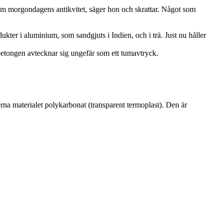
som morgondagens antikvitet, säger hon och skrattar. Något som
ter i aluminium, som sandgjuts i Indien, och i trä. Just nu håller
 betongen avtecknar sig ungefär som ett tumavtryck.
rna materialet polykarbonat (transparent termoplast). Den är