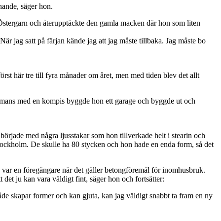
nnande, säger hon.
 Östergarn och återupptäckte den gamla macken där hon som liten
är jag satt på färjan kände jag att jag måste tillbaka. Jag måste bo
örst här tre till fyra månader om året, men med tiden blev det allt
llsammans med en kompis byggde hon ett garage och byggde ut och
 började med några ljusstakar som hon tillverkade helt i stearin och
 Stockholm. De skulle ha 80 stycken och hon hade en enda form, så det
 var en föregångare när det gäller betongföremål för inomhusbruk.
et ju kan vara väldigt fint, säger hon och fortsätter:
 både skapar former och kan gjuta, kan jag väldigt snabbt ta fram en ny