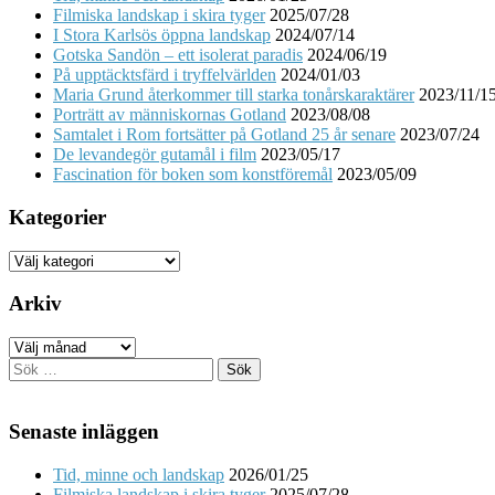
Filmiska landskap i skira tyger
2025/07/28
I Stora Karlsös öppna landskap
2024/07/14
Gotska Sandön – ett isolerat paradis
2024/06/19
På upptäcktsfärd i tryffelvärlden
2024/01/03
Maria Grund återkommer till starka tonårskaraktärer
2023/11/1
Porträtt av människornas Gotland
2023/08/08
Samtalet i Rom fortsätter på Gotland 25 år senare
2023/07/24
De levandegör gutamål i film
2023/05/17
Fascination för boken som konstföremål
2023/05/09
Kategorier
Kategorier
Arkiv
Arkiv
Sök
efter:
Senaste inläggen
Tid, minne och landskap
2026/01/25
Filmiska landskap i skira tyger
2025/07/28