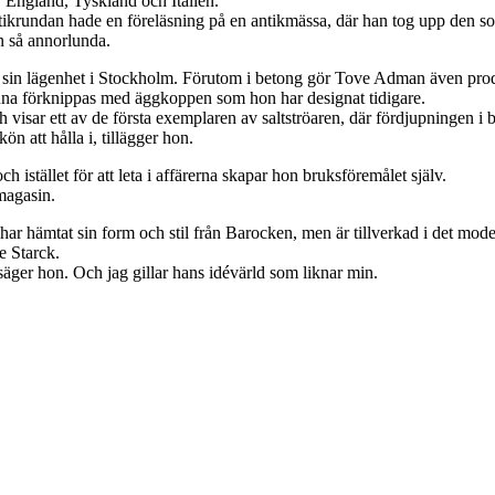
, England, Tyskland och Italien.
Antikrundan hade en föreläsning på en antikmässa, där han tog upp den 
en så annorlunda.
t sin lägenhet i Stockholm. Förutom i betong gör Tove Adman även produk
 kunna förknippas med äggkoppen som hon har designat tidigare.
h visar ett av de första exemplaren av saltströaren, där fördjupningen i
ön att hålla i, tillägger hon.
h istället för att leta i affärerna skapar hon bruksföremålet själv.
nmagasin.
r hämtat sin form och stil från Barocken, men är tillverkad i det mode
e Starck.
, säger hon. Och jag gillar hans idévärld som liknar min.