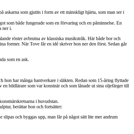
på askarna som gjutits i form av ett mänskligt hjärta, som man ser i
a något som både fungerade som en förvaring och en påminnelse. En
 ner i.
lande röster avbrutna av klassiska musikstråk. Här både bor och
ina former. När Tove får en idé skriver hon ner den först. Sedan går
ända som en ask.
och hon har många hantverkare i släkten. Redan som 15-åring flyttade
v en bildlärare som var konstnär och som lånade ut sina oljefärger till
konstnärskretsarna i huvudstan.
ulptur, berättar hon och fortsätter:
 de slipas och byggas upp, man får på något sätt lite mer andrum