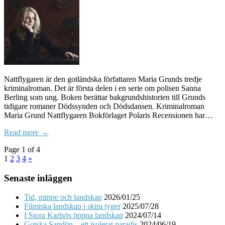
Nattflygaren är den gotländska författaren Maria Grunds tredje
kriminalroman. Det är första delen i en serie om polisen Sanna
Berling som ung. Boken berättar bakgrundshistorien till Grunds
tidigare romaner Dödssynden och Dödsdansen. Kriminalroman
Maria Grund Nattflygaren Bokförlaget Polaris Recensionen har…
Read more →
Page 1 of 4
1
2
3
4
»
Senaste inläggen
Tid, minne och landskap
2026/01/25
Filmiska landskap i skira tyger
2025/07/28
I Stora Karlsös öppna landskap
2024/07/14
Gotska Sandön – ett isolerat paradis
2024/06/19