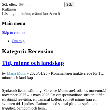
Sök efter:
Kulturön
Läsning om kultur, människor & en ö
Main menu
Skip to content
Om mig
Kategori:
Recension
Tid, minne och landskap
by
Maria Molin
•
2026/01/25
•
Kommentarer inaktiverade
för Tid,
minne och landskap
Synkroniciteterutställning, Florence MontmareGotlands museum22
november 2025 – 1 mars 2026 Ett vitt spetsnattlinne sticker ut från
en stängd resväska, en gammal koffert, som ett minne från en
svunnen tid. Ljudinstallationen med samtal på olika språk om
trygghet, barndom och hem…