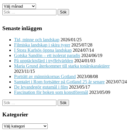
Arkiv
Sök
efter:
Senaste inläggen
Tid, minne och landskap
2026/01/25
Filmiska landskap i skira tyger
2025/07/28
I Stora Karlsös öppna landskap
2024/07/14
Gotska Sandön – ett isolerat paradis
2024/06/19
På upptäcktsfärd i tryffelvärlden
2024/01/03
Maria Grund återkommer till starka tonårskaraktärer
2023/11/15
Porträtt av människornas Gotland
2023/08/08
Samtalet i Rom fortsätter på Gotland 25 år senare
2023/07/24
De levandegör gutamål i film
2023/05/17
Fascination för boken som konstföremål
2023/05/09
Sök
efter:
Kategorier
Kategorier