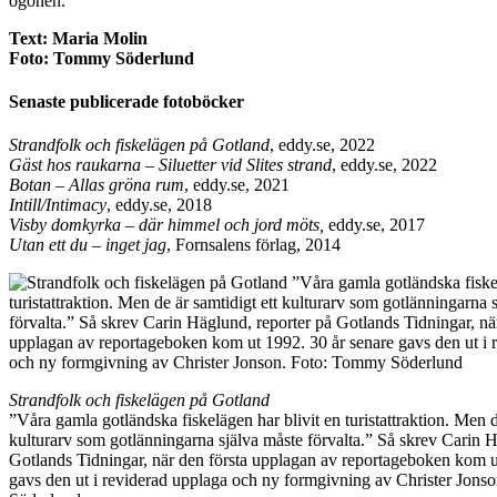
ögonen.
Text: Maria Molin
Foto: Tommy Söderlund
Senaste publicerade fotoböcker
Strandfolk och fiskelägen på Gotland
, eddy.se, 2022
Gäst hos raukarna – Siluetter vid Slites strand
, eddy.se, 2022
Botan – Allas gröna rum
, eddy.se, 2021
Intill/Intimacy
, eddy.se, 2018
Visby domkyrka – där himmel och jord möts,
eddy.se, 2017
Utan ett du – inget jag
, Fornsalens förlag, 2014
Strandfolk och fiskelägen på Gotland
”Våra gamla gotländska fiskelägen har blivit en turistattraktion. Men d
kulturarv som gotlänningarna själva måste förvalta.” Så skrev Carin H
Gotlands Tidningar, när den första upplagan av reportageboken kom u
gavs den ut i reviderad upplaga och ny formgivning av Christer Jon