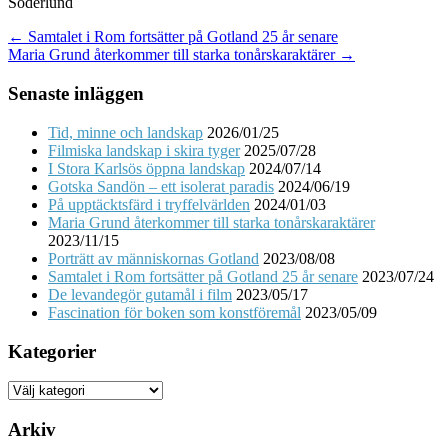
Söderlund
Post
← Samtalet i Rom fortsätter på Gotland 25 år senare
Maria Grund återkommer till starka tonårskaraktärer →
navigation
Senaste inläggen
Tid, minne och landskap
2026/01/25
Filmiska landskap i skira tyger
2025/07/28
I Stora Karlsös öppna landskap
2024/07/14
Gotska Sandön – ett isolerat paradis
2024/06/19
På upptäcktsfärd i tryffelvärlden
2024/01/03
Maria Grund återkommer till starka tonårskaraktärer
2023/11/15
Porträtt av människornas Gotland
2023/08/08
Samtalet i Rom fortsätter på Gotland 25 år senare
2023/07/24
De levandegör gutamål i film
2023/05/17
Fascination för boken som konstföremål
2023/05/09
Kategorier
Kategorier
Arkiv