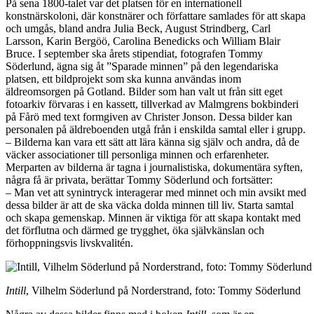
På sena 1800-talet var det platsen för en internationell
konstnärskoloni, där konstnärer och författare samlades för att skapa
och umgås, bland andra Julia Beck, August Strindberg, Carl
Larsson, Karin Bergöö, Carolina Benedicks och William Blair
Bruce. I september ska årets stipendiat, fotografen Tommy
Söderlund, ägna sig åt ”Sparade minnen” på den legendariska
platsen, ett bildprojekt som ska kunna användas inom
äldreomsorgen på Gotland. Bilder som han valt ut från sitt eget
fotoarkiv förvaras i en kassett, tillverkad av Malmgrens bokbinderi
på Fårö med text formgiven av Christer Jonson. Dessa bilder kan
personalen på äldreboenden utgå från i enskilda samtal eller i grupp.
– Bilderna kan vara ett sätt att lära känna sig själv och andra, då de
väcker associationer till personliga minnen och erfarenheter.
Merparten av bilderna är tagna i journalistiska, dokumentära syften,
några få är privata, berättar Tommy Söderlund och fortsätter:
– Man vet att synintryck interagerar med minnet och min avsikt med
dessa bilder är att de ska väcka dolda minnen till liv. Starta samtal
och skapa gemenskap. Minnen är viktiga för att skapa kontakt med
det förflutna och därmed ge trygghet, öka självkänslan och
förhoppningsvis livskvalitén.
Intill
, Vilhelm Söderlund på Norderstrand, foto: Tommy Söderlund