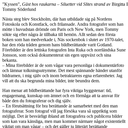
”Kyssen”,
Gäst hos raukarna – Siluetter vid Slites strand
av Birgitta 
Tommy Söderlund
Nästa steg blev Stockholm, där han utbildade sig på Nordens
Fotoskola och Konstfack, och frilansade. Andra fotografer som han
mötte i huvudstan drömde om Paris och New York, men Tommy
sökte sig efter några år tillbaka till hemön. Allt sedan den första
boken som han medverkade i, Näs sockenbok i slutet av 1970-talet,
har den röda tråden genom hans bildberättande varit Gotland.
Förebilder är den lettiska fotografen Inta Ruka och norrländska Sune
Jonsson, som också dokumenterat sin egen uppväxt och sina
bekanta.
– Mina förebilder är de som vågar vara personliga i dokumentärfoto
och lämnar tolkningsutrymme. Det mest spännande händer utanför
bildramen, i mig själv och inom betraktarens egna erfarenheter. Jag
vill att du ska begrunda mina bilder, inte beundra dem.
Han menar att bildberättande har fyra viktiga byggstenar: tid,
engagemang, kunskap om ämnet och en förmåga att ta ansvar för
både den du fotograferar och dig själv.
– En förutsättning för bra berättande är samarbetet med den man
fotograferar. Som fotograf vill jag försöka vara så uppriktig som
möjligt. Det är besvärligt ibland att fotografera och publicera bilder
som kan vara känsliga, men man kommer närmare något existentiellt
viktigt om man vågar – och det gäller ju litterärt berättande