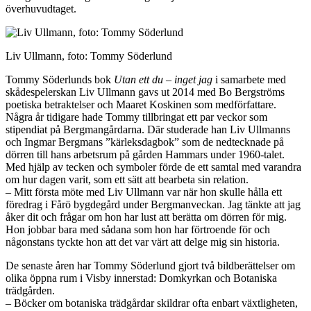
överhuvudtaget.
Liv Ullmann, foto: Tommy Söderlund
Tommy Söderlunds bok
Utan ett du – inget jag
i samarbete med
skådespelerskan Liv Ullmann gavs ut 2014 med Bo Bergströms
poetiska betraktelser och Maaret Koskinen som medförfattare.
Några år tidigare hade Tommy tillbringat ett par veckor som
stipendiat på Bergmangårdarna. Där studerade han Liv Ullmanns
och Ingmar Bergmans ”kärleksdagbok” som de nedtecknade på
dörren till hans arbetsrum på gården Hammars under 1960-talet.
Med hjälp av tecken och symboler förde de ett samtal med varandra
om hur dagen varit, som ett sätt att bearbeta sin relation.
– Mitt första möte med Liv Ullmann var när hon skulle hålla ett
föredrag i Fårö bygdegård under Bergmanveckan. Jag tänkte att jag
åker dit och frågar om hon har lust att berätta om dörren för mig.
Hon jobbar bara med sådana som hon har förtroende för och
någonstans tyckte hon att det var värt att delge mig sin historia.
De senaste åren har Tommy Söderlund gjort två bildberättelser om
olika öppna rum i Visby innerstad: Domkyrkan och Botaniska
trädgården.
– Böcker om botaniska trädgårdar skildrar ofta enbart växtligheten,