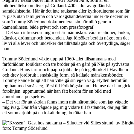
Några av dessa bilder finns med i boken
Intill
, som är en
bildberättelse om livet på Gotland. 400 sidor av gotländsk
samtidshistoria. Här är det inte raukarna eller kyrkoruinerna som får
ta plats utan familjerna och vardagshändelserna under de decennier
som Tommy Söderlund dokumenterat sin närmiljö genom
kameralinsen, både privat och som pressfotograf.
– Det som intresserar mig mest är människor: våra relationer, tankar,
känslor, drömmar och beteenden. Jag försöker berätta något om det
liv vi alla lever och undviker det tillrättalagda och övertydliga, säger
han.
Tommy Söderlund växte upp på 1960-talet tillsammans med
farföräldrar, föräldrar och tre bröder på en gård på Näs på sydvästra
Gotland. Hans farfar och pappa jobbade på tegelbruket i Havdhem
och drev jordbruk i småskalig form, så kallade månskensbönder.
Tommy kände tidigt att han ville gå sin egen väg. Flytten hemifrån
tog han med små steg, först till Folkhögskolan i Hemse där han gick
fotolinjen, uppmuntrad när han fått beröm för en bild med
annorlunda perspektiv.
– Det var för att skolan fanns inom mitt närområde som jag vågade
mig iväg. Därifrån vågade jag mig vidare till fastlandet, där jag fått
ett sommarjobb på en lokaltidning, berättar han.