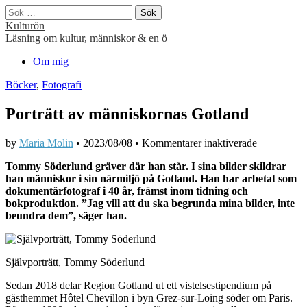
Sök
efter:
Kulturön
Läsning om kultur, människor & en ö
Main
Skip
Om mig
to
menu
Böcker
,
Fotografi
content
Porträtt av människornas Gotland
för
by
Maria Molin
•
2023/08/08
•
Kommentarer inaktiverade
Porträtt
Tommy Söderlund gräver där han står. I sina bilder skildrar
av
han människor i sin närmiljö på Gotland. Han har arbetat som
människorn
dokumentärfotograf i 40 år, främst inom tidning och
Gotland
bokproduktion. ”Jag vill att du ska begrunda mina bilder, inte
beundra dem”, säger han.
Självporträtt, Tommy Söderlund
Sedan 2018 delar Region Gotland ut ett vistelsestipendium på
gästhemmet Hôtel Chevillon i byn Grez-sur-Loing söder om Paris.