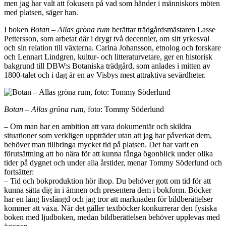
men jag har valt att fokusera på vad som händer i människors möten
med platsen, säger han.
I boken
Botan – Allas gröna rum
berättar trädgårdsmästaren Lasse
Pettersson, som arbetat där i drygt två decennier, om sitt yrkesval
och sin relation till växterna. Carina Johansson, etnolog och forskare
och Lennart Lindgren, kultur- och litteraturvetare, ger en historisk
bakgrund till DBW:s Botaniska trädgård, som anlades i mitten av
1800-talet och i dag är en av Visbys mest attraktiva sevärdheter.
Botan – Allas gröna rum
, foto: Tommy Söderlund
– Om man har en ambition att vara dokumentär och skildra
situationer som verkligen uppträder utan att jag har påverkat dem,
behöver man tillbringa mycket tid på platsen. Det har varit en
förutsättning att bo nära för att kunna fånga ögonblick under olika
tider på dygnet och under alla årstider, menar Tommy Söderlund och
fortsätter:
– Tid och bokproduktion hör ihop. Du behöver gott om tid för att
kunna sätta dig in i ämnen och presentera dem i bokform. Böcker
har en lång livslängd och jag tror att marknaden för bildberättelser
kommer att växa. När det gäller textböcker konkurrerar den fysiska
boken med ljudboken, medan bildberättelsen behöver upplevas med