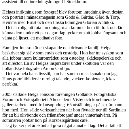
assistent till en inredningsfotograf i Stockholm.
Helgas inriktning som fotograf blev förutom inredning även design
och porträtt i månadsmagasin som Gods & Gårdar, Gård & Torp,
Hemma med Ernst och den finska tidningen Glorian Antiikki.
– Det är roligt att fota inredning, man kommer hem till folk och lär
känna dem under ett par dagar. Jag tycker om att jobba långsamt och
vänta på ljuset, ett meditativt foto.
Familjen Jonsson är en skapande och drivande familj. Helga
beskriver sig själv som envis och enstörig. Hon har tre syskon som
alla jobbar inom kulturområdet: som osteolog, skådespelerska och
art director. En av Helgas inspiratörer under skoltiden var den
holländske fotografen Anton Corbijn.
– Det var hela hans livsstil, han har samma musiksmak som jag.
Hans porträttbilder är otroligt talande, vackert kopierade, icke-
perfekta.
2005 startade Helga Jonsson föreningen Gotlands Fotografiska
Forum och Fotogalleriet i Almedalen i Visby och kombinerade
galleristarbetet med frilansuppdrag. 65 utställningar på sex år hann
hon med. Hon sålde verksamheten när hon flyttade ner till Sardinien
för att bli olivbonde och frilansfotograf under vinterhalvåret. På
sommaren jobbar hon på Körsbärsgårdens café.
– Jag tycker det är skönt att göra något annat ett tag. Det är lätt att