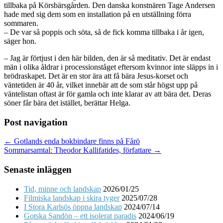
tillbaka på Körsbärsgården. Den danska konstnären Tage Andersen
hade med sig dem som en installation på en utställning förra
sommaren.
– De var så poppis och söta, så de fick komma tillbaka i år igen,
säger hon.
– Jag är förtjust i den här bilden, den är så meditativ. Det är endast
män i olika åldrar i processionståget eftersom kvinnor inte släpps in i
brödraskapet. Det är en stor ära att få bära Jesus-korset och
väntetiden är 40 år, vilket innebär att de som står högst upp på
väntelistan oftast är för gamla och inte klarar av att bära det. Deras
söner får bära det istället, berättar Helga.
Post navigation
← Gotlands enda bokbindare finns på Fårö
Sommarsamtal: Theodor Kallifatides, författare →
Senaste inläggen
Tid, minne och landskap
2026/01/25
Filmiska landskap i skira tyger
2025/07/28
I Stora Karlsös öppna landskap
2024/07/14
Gotska Sandön – ett isolerat paradis
2024/06/19