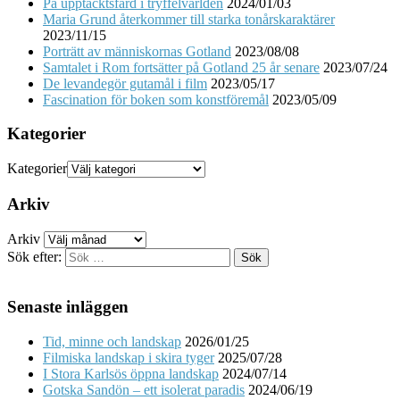
På upptäcktsfärd i tryffelvärlden
2024/01/03
Maria Grund återkommer till starka tonårskaraktärer
2023/11/15
Porträtt av människornas Gotland
2023/08/08
Samtalet i Rom fortsätter på Gotland 25 år senare
2023/07/24
De levandegör gutamål i film
2023/05/17
Fascination för boken som konstföremål
2023/05/09
Kategorier
Kategorier
Arkiv
Arkiv
Sök efter:
Senaste inläggen
Tid, minne och landskap
2026/01/25
Filmiska landskap i skira tyger
2025/07/28
I Stora Karlsös öppna landskap
2024/07/14
Gotska Sandön – ett isolerat paradis
2024/06/19