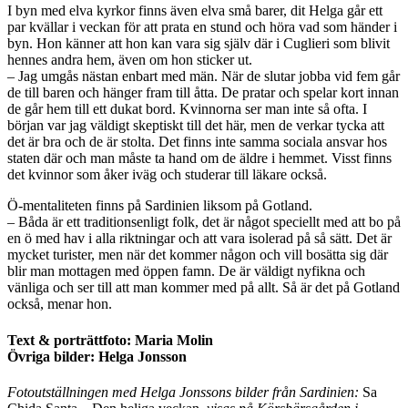
I byn med elva kyrkor finns även elva små barer, dit Helga går ett
par kvällar i veckan för att prata en stund och höra vad som händer i
byn. Hon känner att hon kan vara sig själv där i Cuglieri som blivit
hennes andra hem, även om hon sticker ut.
– Jag umgås nästan enbart med män. När de slutar jobba vid fem går
de till baren och hänger fram till åtta. De pratar och spelar kort innan
de går hem till ett dukat bord. Kvinnorna ser man inte så ofta. I
början var jag väldigt skeptiskt till det här, men de verkar tycka att
det är bra och de är stolta. Det finns inte samma sociala ansvar hos
staten där och man måste ta hand om de äldre i hemmet. Visst finns
det kvinnor som åker iväg och studerar till läkare också.
Ö-mentaliteten finns på Sardinien liksom på Gotland.
– Båda är ett traditionsenligt folk, det är något speciellt med att bo på
en ö med hav i alla riktningar och att vara isolerad på så sätt. Det är
mycket turister, men när det kommer någon och vill bosätta sig där
blir man mottagen med öppen famn. De är väldigt nyfikna och
vänliga och ser till att man kommer med på allt. Så är det på Gotland
också, menar hon.
Text & porträttfoto: Maria Molin
Övriga bilder: Helga Jonsson
Fotoutställningen med Helga Jonssons bilder från Sardinien:
Sa