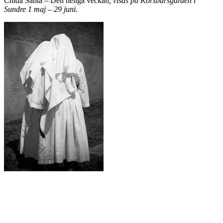
Chida Santa – Den heliga veckan
, visas på Körsbärsgården i
Sundre 1 maj – 29 juni.