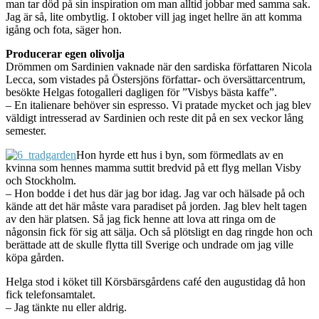
man tar död på sin inspiration om man alltid jobbar med samma sak.
Jag är så, lite ombytlig. I oktober vill jag inget hellre än att komma
igång och fota, säger hon.
Producerar egen olivolja
Drömmen om Sardinien vaknade när den sardiska författaren Nicola
Lecca, som vistades på Östersjöns författar- och översättarcentrum,
besökte Helgas fotogalleri dagligen för ”Visbys bästa kaffe”.
– En italienare behöver sin espresso. Vi pratade mycket och jag blev
väldigt intresserad av Sardinien och reste dit på en sex veckor lång
semester.
Hon hyrde ett hus i byn, som förmedlats av en
kvinna som hennes mamma suttit bredvid på ett flyg mellan Visby
och Stockholm.
– Hon bodde i det hus där jag bor idag. Jag var och hälsade på och
kände att det här måste vara paradiset på jorden. Jag blev helt tagen
av den här platsen. Så jag fick henne att lova att ringa om de
någonsin fick för sig att sälja. Och så plötsligt en dag ringde hon och
berättade att de skulle flytta till Sverige och undrade om jag ville
köpa gården.
Helga stod i köket till Körsbärsgårdens café den augustidag då hon
fick telefonsamtalet.
– Jag tänkte nu eller aldrig.