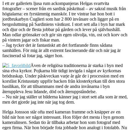
I ett av galleriets ljusa rum ackompanjeras Helgas svartvita
fotografier – scener från en sardisk påskritual – av sakral musik från
högtalarna: en fyrstämmig manskör. I tre vintrar har hon bott i
jordbrukarbyn Cuglieri som har 2 800 invånare och ligger på en
bergssluttning på Sardiniens västkust. I stort sett alla i byn har mark
och djur och de flesta jobbar på gården och lever på självhushåll.
Man odlar grönsaker och gör sin egen olivolja, vin, ost och korv och
på vintern jagar och fiskar man.
– Jag tycker det är fantastiskt att det fortfarande finns sådana
samhällen. För mig är allt extremt fascinerande där och när jag är
fascinerad så fotar jag, säger hon.
Även de religiösa traditionerna är starka i byn med
sina elva kyrkor. Pojkarna blir tidigt invigda i något av kyrkornas
brödraskap. Under påskveckan varje år går de i procession med en
korsfäst Kristusstaty uppför backen från klosterkyrkan till den stora
basilikan, för att tillsammans med de andra invånarna i byn
återuppleva Jesu lidande, död och återuppståndelse.
– Nu när jag ställer ut bilderna känner jag i stort sett alla som är med,
men det gjorde jag inte när jag tog dem.
Helga Jonsson står ofta med kameran framme och knäpper av en
bild när hon ser något intressant. Hon följer det mesta i byn genom
kameralinsen. Sedan tio år tillbaka arbetar hon som fotograf med
egen firma. När hon började fota jobbade hon analogt i fotolabb. Nu