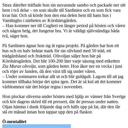
Strax därefter träffade hon sin nuvarande sambo och packade ner sitt
hem i två delar – en som skulle till Sardinien och en som fick vara
kvar här. Och så körde hon den ena delen hem till hans hus i
Vamlingbo i närheten av Körsbärsgården.
– Han kommer ner till Cuglieri en längre period på hösten och våren
och någon helg, det fungerar bra. Vi är väldigt självständiga båda
två, säger hon.
På Sardinien ägnar hon sig åt egna projekt. På gården har hon ett
hus och en halv hektar mark för sin olivlund med 50 träd, ett
trädgårdsland och fruktträd. Olivoljan säljer hon här på
Körsbärsgården. Det blir 100-200 liter varje säsong med etiketten
Zia Muras olivolja
, som gården heter. Hon åker ner en vecka i juni
och röjer av lunden, då den växt till sig under våren.
– Under sommaren torkar allt ut och blir guldgult. Lagom till att jag
kommer tillbaka börjar det spira igen. Det är så kul att det kommer
vårblommor när det börjar regna i november.
Hon plockar oliverna under hösten med hjälp av vänner från Sverige
och kör dagens skörd till ett presseri, där de pressas under natten.
Oljan hämtas i dunk följande dag och hälls upp på fat, där den får
stå en månad innan hon tappar upp den på flaskor.
Ö-mentalitet