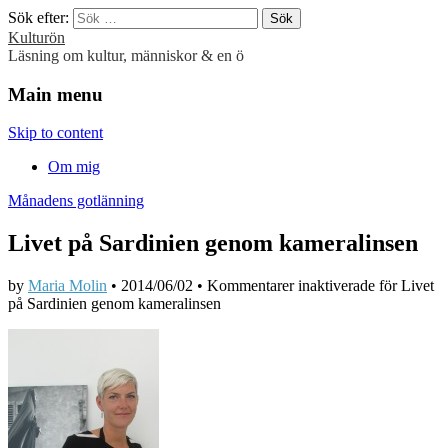
Sök efter:
Kulturön
Läsning om kultur, människor & en ö
Main menu
Skip to content
Om mig
Månadens gotlänning
Livet på Sardinien genom kameralinsen
by
Maria Molin
•
2014/06/02
•
Kommentarer inaktiverade
för Livet
på Sardinien genom kameralinsen