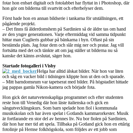
fotar hon enbart digitalt och fotolabbet har flyttat in i Photoshop, där
hon gör om bilderna till svartvitt och efterbelyser dem.
Först hade hon en annan bildserie i tankarna för utställningen, ett
pågående projekt.
– Det finns få ålderdomshem på Sardinien så de äldre tas om hand
av den yngre generationen. Varje eftermiddag vid samma tidpunkt
hittar man Cuglieris gubbar på bänkarna i byn. Oftast på sin
bestämda plats. Jag fotar dem och slår mig ner och pratar. Jag vill
fortsätta med det och tänkte att om jag ställer ut bilderna nu så
kanske det känns avslutat, säger hon.
Startade fotogalleri i Visby
Helga har alltid älskat bilder. När hon var liten
och såg en vacker bild i tidningen klippte hon ut den och sparade.
– Mitt barndomsrum var tapetserat med bilder. På högstadiet hittade
jag pappas gamla Nikon-kamera och började fota.
Hon gick det naturvetenskapliga programmet och efter studenten
reste hon till Venedig där hon läste italienska och gick en
sångutvecklingskurs. Som barn spelade hon fiol i kommunala
musikskolan och har även spelat i Gotlands kammarorkester. Musik
är fortfarande en stor del av hennes liv. Nu bor fiolen på Sardinien,
där hon har mer tid att spela. Tillbaka på Gotland gick hon en ettårig
fotolinje på Hemse folkhögskola, som följdes av ett jobb som