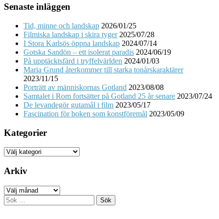
Senaste inläggen
Tid, minne och landskap
2026/01/25
Filmiska landskap i skira tyger
2025/07/28
I Stora Karlsös öppna landskap
2024/07/14
Gotska Sandön – ett isolerat paradis
2024/06/19
På upptäcktsfärd i tryffelvärlden
2024/01/03
Maria Grund återkommer till starka tonårskaraktärer
2023/11/15
Porträtt av människornas Gotland
2023/08/08
Samtalet i Rom fortsätter på Gotland 25 år senare
2023/07/24
De levandegör gutamål i film
2023/05/17
Fascination för boken som konstföremål
2023/05/09
Kategorier
Kategorier
Arkiv
Arkiv
Sök
efter: