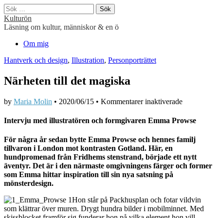
Sök
efter:
Kulturön
Läsning om kultur, människor & en ö
Main
Skip
Om mig
to
menu
Hantverk och design
,
Illustration
,
Personporträttet
content
Närheten till det magiska
för
by
Maria Molin
•
2020/06/15
•
Kommentarer inaktiverade
Närheten
till
Intervju med illustratören och formgivaren Emma Prowse
det
magiska
För några år sedan bytte Emma Prowse och hennes familj
tillvaron i London mot kontrasten Gotland. Här, en
hundpromenad från Fridhems stenstrand, började ett nytt
äventyr. Det är i den närmaste omgivningens färger och former
som Emma hittar inspiration till sin nya satsning på
mönsterdesign.
Hon står på Packhusplan och fotar vildvin
som klättrar över muren. Drygt hundra bilder i mobilminnet. Med
skissblocket framför sig funderar hon på vilka element hon vill