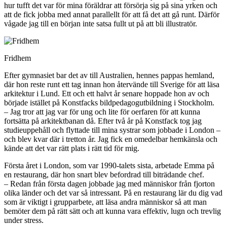
hur tufft det var för mina föräldrar att försörja sig på sina yrken och
att de fick jobba med annat parallellt för att få det att gå runt. Därför
vågade jag till en början inte satsa fullt ut på att bli illustratör.
Fridhem
Efter gymnasiet bar det av till Australien, hennes pappas hemland,
där hon reste runt ett tag innan hon återvände till Sverige för att läsa
arkitektur i Lund. Ett och ett halvt år senare hoppade hon av och
började istället på Konstfacks bildpedagogutbildning i Stockholm.
– Jag tror att jag var för ung och lite för oerfaren för att kunna
fortsätta på arkitektbanan då. Efter två år på Konstfack tog jag
studieuppehåll och flyttade till mina systrar som jobbade i London –
och blev kvar där i tretton år. Jag fick en omedelbar hemkänsla och
kände att det var rätt plats i rätt tid för mig.
Första året i London, som var 1990-talets sista, arbetade Emma på
en restaurang, där hon snart blev befordrad till biträdande chef.
– Redan från första dagen jobbade jag med människor från fjorton
olika länder och det var så intressant. På en restaurang lär du dig vad
som är viktigt i grupparbete, att läsa andra människor så att man
bemöter dem på rätt sätt och att kunna vara effektiv, lugn och trevlig
under stress.