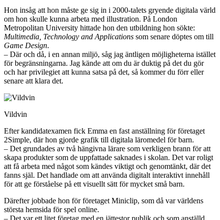
Hon insåg att hon måste ge sig in i 2000-talets gryende digitala värld
om hon skulle kunna arbeta med illustration. På London
Metropolitan University hittade hon den utbildning hon sökte:
Multimedia, Technology and Applications
som senare döptes om till
Game Design
.
– Där och då, i en annan miljö, såg jag äntligen möjligheterna istället
för begränsningarna. Jag kände att om du är duktig på det du gör
och har privilegiet att kunna satsa på det, så kommer du förr eller
senare att klara det.
Vildvin
Efter kandidatexamen fick Emma en fast anställning för företaget
2Simple, där hon gjorde grafik till digitala läromedel för barn.
– Det grundades av två hängivna lärare som verkligen brann för att
skapa produkter som de uppfattade saknades i skolan. Det var roligt
att få arbeta med något som kändes viktigt och genomtänkt, där det
fanns själ. Det handlade om att använda digitalt interaktivt innehåll
för att ge förståelse på ett visuellt sätt för mycket små barn.
Därefter jobbade hon för företaget Miniclip, som då var världens
största hemsida för spel online.
– Det var ett litet företag med en jättestor publik och som anställd