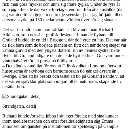
fick man göra mycket och unna sig friare tyglar. Under de fyra år
som jag arbetade där växte företaget enormt, från åtta anställda (där
jag var den första tjejen men tredje svensken) när jag började till en
personalstyrka på 150 medarbetare världen över när jag slutade.
Det var i London som hon träffade sin blivande man Richard
Atkinson, som också är grafisk designer. Innan de flyttade till
Gotland bodde de en tid i Brighton, där de hyrde ett hus. Det var när
de fick barn som de började planera en flytt och när de tog steget var
Emma gravid med den yngsta dottern. En av hennes systrar hade
flyttat till Gotland tidigare och de hade hyrt ett hus i Gnisvärd under
vinterhalvåret för att prova på ö-tillvaron.
– Det kändes omöjligt för oss att få livskvalitet i London eftersom
huspriserna är skyhöga och barnomsorgen tio gånger dyrare än i
Sverige. Efter att ha besökt och testat att bo på Gotland kände vi att
det var en självklar plats som inbjöd till ett naturnära, skapande liv,
berättar hon.
Strandgatan, detalj
Richard kunde fortsätta jobba i sitt eget företag med sina kunder
inom mediebranschen och efter föräldraledigheten såg Emma
annonsen om tjänsten på institutionen för speldesign på Campus