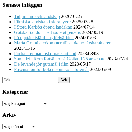
Senaste inläggen
Tid, minne och landskap
2026/01/25
Filmiska landskap i skira tyger
2025/07/28
I Stora Karlsös öppna landskap
2024/07/14
Gotska Sandön – ett isolerat paradis
2024/06/19
På upptäcktsfärd i tryffelvärlden
2024/01/03
Maria Grund återkommer till starka tonårskaraktärer
2023/11/15
Porträtt av människornas Gotland
2023/08/08
Samtalet i Rom fortsätter på Gotland 25 år senare
2023/07/24
De levandegör gutamål i film
2023/05/17
Fascination för boken som konstföremål
2023/05/09
Sök
efter:
Kategorier
Kategorier
Arkiv
Arkiv