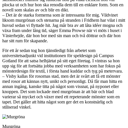
plocka ut och hur hon ska renodla dem till en enklare form. Som en
novell som skalas av och blir en dikt.
– Det är de starka formerna som är intressanta för mig. Vildvinet
liksom murgrönan och stenarna på stranden i Fridhem har vilat i mitt
huvud sedan vi flyttade hit. Jag mår bra av att låta idéer mogna och
växa fram under lång tid, säger Emma Prowse när vi möts i huset i
Västerhejde, där hon bor med sin man och två döttrar och där hon
har sitt rum för skapande.
För ett år sedan tog hon tjänstledigt från arbetet som
universitetsadjunkt vid institutionen för speldesign på Campus
Gotland för att satsa helhjärtat på sitt eget företag. I vintras sa hon
upp sig för att fortsätta jobba med verksamheten som har fokus på
mönsterdesign för textil, i första hand kuddar och tyg på metervara.
– Visby kallas för rosornas stad, men det är svårt att få ett mönster
med rosor att kännas nytt, unikt och personligt. Då får man hitta en
annan ingång, kanske titta på något som vissnat, på nyponet eller
knoppen. Det som lockade med murgrönan är att bär och blad
varierar så mycket och växer med ett repeterande mönster som en
tapet. Det gäller att hitta något som ger det en konstnärlig och
stiliserad vinkel.
Murgröna