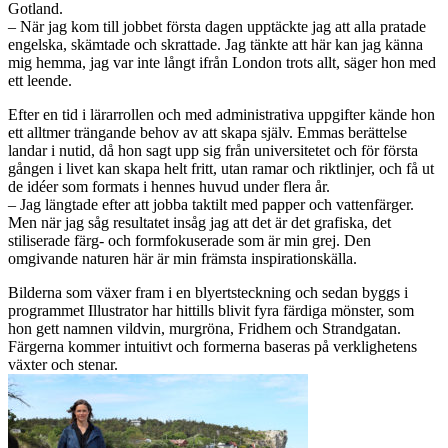
Gotland.
– När jag kom till jobbet första dagen upptäckte jag att alla pratade
engelska, skämtade och skrattade. Jag tänkte att här kan jag känna
mig hemma, jag var inte långt ifrån London trots allt, säger hon med
ett leende.
Efter en tid i lärarrollen och med administrativa uppgifter kände hon
ett alltmer trängande behov av att skapa själv. Emmas berättelse
landar i nutid, då hon sagt upp sig från universitetet och för första
gången i livet kan skapa helt fritt, utan ramar och riktlinjer, och få ut
de idéer som formats i hennes huvud under flera år.
– Jag längtade efter att jobba taktilt med papper och vattenfärger.
Men när jag såg resultatet insåg jag att det är det grafiska, det
stiliserade färg- och formfokuserade som är min grej. Den
omgivande naturen här är min främsta inspirationskälla.
Bilderna som växer fram i en blyertsteckning och sedan byggs i
programmet Illustrator har hittills blivit fyra färdiga mönster, som
hon gett namnen vildvin, murgröna, Fridhem och Strandgatan.
Färgerna kommer intuitivt och formerna baseras på verklighetens
växter och stenar.