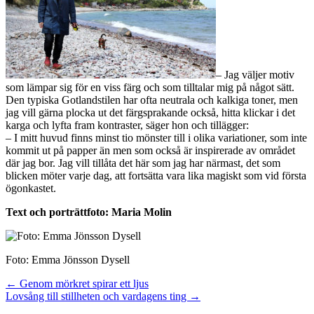
– Jag väljer motiv
som lämpar sig för en viss färg och som tilltalar mig på något sätt.
Den typiska Gotlandstilen har ofta neutrala och kalkiga toner, men
jag vill gärna plocka ut det färgsprakande också, hitta klickar i det
karga och lyfta fram kontraster, säger hon och tillägger:
– I mitt huvud finns minst tio mönster till i olika variationer, som inte
kommit ut på papper än men som också är inspirerade av området
där jag bor. Jag vill tillåta det här som jag har närmast, det som
blicken möter varje dag, att fortsätta vara lika magiskt som vid första
ögonkastet.
Text och porträttfoto: Maria Molin
Foto: Emma Jönsson Dysell
Post
← Genom mörkret spirar ett ljus
Lovsång till stillheten och vardagens ting →
navigation