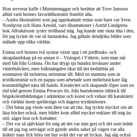
Hon serverar kaffe i Muminmuggar och berättar att Tove Jansson
alltid varit hennes favoritillustratör framför alla.
– Andra illustratörer som jag uppskattade redan som barn var Sven
Nordqvist och Hans Arnold, vars illustrationer i Astrid Lindgrens
bok
Allrakäraste syster
trollband mig. Jag kunde inte sluta titta i den,
för jag tyckte de var så fantastiska. Jag gillade detaljrika bilder som
målade upp olika världar.
Emma och hennes två systrar växte upp i ett jordbruks- och
skogslandskap på en annan ö – Visingsö i Vättern, som man når
med båt från Gränna. Ön har drygt sju hundra invånare under
vinterhalvåret, men folkmängden ökar till det tredubbla på
sommaren då turisterna strömmar till. Med en mamma som är
textilkonstnär och en pappa som arbetade som möbelsnickare låg
konstnärlighet nära till hands. Kreativitet och skapande löper som en
röd tråd genom Emma Prowses liv, från barndomens ritblock till
högskoleutbildningar i arkitektur och konst och vidare till karaktärer
och världar inom speldesign och dagens textilmönster.
– Det bästa jag visste som liten var att rita. Jag tyckte mycket om att
läsa böcker också, men bilder kom alltid mycket enklare till mig än
ord, säger hon och fortsätter:
– Det var så självklart för mig att det var min grej och det som ledde
till att jag tog omvägar och gjorde andra saker på vägen var alla
åsikter man fick höra om hur svårt det var att lyckas. Jag såg också