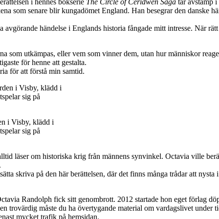
erättelsen i hennes bokserie
The Circle of Ceridwen Saga
tar avstamp i
 rikena som senare blir kungadömet England. Han besegrar den danske h
vgörande händelse i Englands historia fångade mitt intresse. När rätt pers
riderna som utkämpas, eller vem som vinner dem, utan hur människor reag
gaste för henne att gestalta.
ria för att förstå min samtid.
n i Visby, klädd i
spelar sig på
alltid läser om historiska krig från männens synvinkel. Octavia ville ber
.
ätta skriva på den här berättelsen, där det finns många trådar att nysta 
ia Randolph fick sitt genombrott. 2012 startade hon eget förlag döpt ef
lsen trovärdig måste du ha övertygande material om vardagslivet under t
enast mycket trafik på hemsidan.