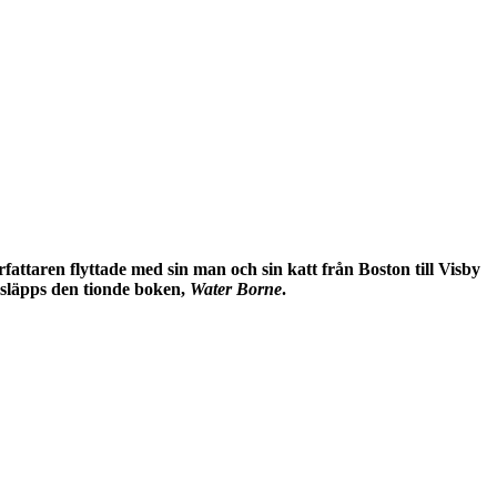
attaren flyttade med sin man och sin katt från Boston till Visby
u släpps den tionde boken,
Water Borne
.