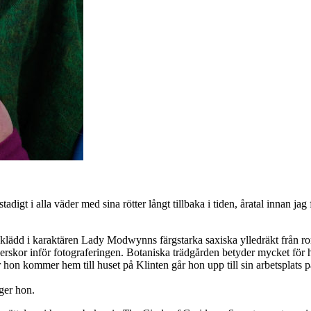
digt i alla väder med sina rötter långt tillbaka i tiden, åratal innan jag 
 klädd i karaktären Lady Modwynns färgstarka saxiska ylledräkt från r
derskor inför fotograferingen. Botaniska trädgården betyder mycket för h
r hon kommer hem till huset på Klinten går hon upp till sin arbetsplats 
äger hon.