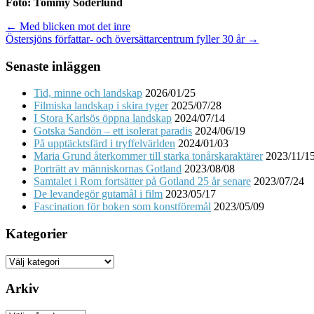
Foto: Tommy Söderlund
Post
← Med blicken mot det inre
Östersjöns författar- och översättarcentrum fyller 30 år →
navigation
Senaste inläggen
Tid, minne och landskap
2026/01/25
Filmiska landskap i skira tyger
2025/07/28
I Stora Karlsös öppna landskap
2024/07/14
Gotska Sandön – ett isolerat paradis
2024/06/19
På upptäcktsfärd i tryffelvärlden
2024/01/03
Maria Grund återkommer till starka tonårskaraktärer
2023/11/1
Porträtt av människornas Gotland
2023/08/08
Samtalet i Rom fortsätter på Gotland 25 år senare
2023/07/24
De levandegör gutamål i film
2023/05/17
Fascination för boken som konstföremål
2023/05/09
Kategorier
Kategorier
Arkiv