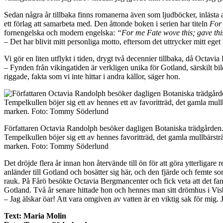
Sedan några år tillbaka finns romanerna även som ljudböcker, inlästa 
ett förlag att samarbeta med. Den åttonde boken i serien har titeln
For
fornengelska och modern engelska:
“For me Fate wove this; gave thi
– Det har blivit mitt personliga motto, eftersom det uttrycker mitt eget 
Vi gör en liten utflykt i tiden, drygt två decennier tillbaka, då Octa
– Fynden från vikingatiden är verkligen unika för Gotland, särskilt 
riggade, fakta som vi inte hittar i andra källor, säger hon.
Författaren Octavia Randolph besöker dagligen Botaniska trädgården
Tempelkullen böjer sig ett av hennes favoritträd, det gamla mullbärstr
marken. Foto: Tommy Söderlund
Det dröjde flera år innan hon återvände till ön för att göra ytterlig
anländer till Gotland och bosätter sig här, och den fjärde och femte 
rauk. På Fårö besökte Octavia Bergmancenter och fick veta att det fa
Gotland. Två år senare hittade hon och hennes man sitt drömhus i Visby
– Jag älskar öar! Att vara omgiven av vatten är en viktig sak för mi
Text: Maria Molin