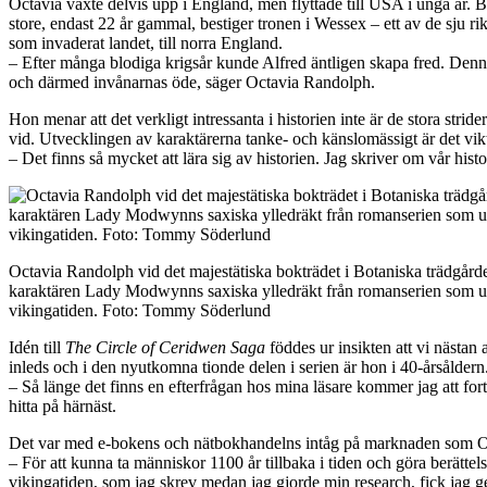
Octavia växte delvis upp i England, men flyttade till USA i unga år. B
store, endast 22 år gammal, bestiger tronen i Wessex – ett av de sju
som invaderat landet, till norra England.
– Efter många blodiga krigsår kunde Alfred äntligen skapa fred. Denna a
och därmed invånarnas öde, säger Octavia Randolph.
Hon menar att det verkligt intressanta i historien inte är de stora st
vid. Utvecklingen av karaktärerna tanke- och känslomässigt är det vikti
– Det finns så mycket att lära sig av historien. Jag skriver om vår histo
Octavia Randolph vid det majestätiska bokträdet i Botaniska trädgårde
karaktären Lady Modwynns saxiska ylledräkt från romanserien som ut
vikingatiden. Foto: Tommy Söderlund
Idén till
The Circle of Ceridwen Saga
föddes ur insikten att vi nästan 
inleds och i den nyutkomna tionde delen i serien är hon i 40-årsåldern
– Så länge det finns en efterfrågan hos mina läsare kommer jag att forts
hitta på härnäst.
Det var med e-bokens och nätbokhandelns intåg på marknaden som Octav
– För att kunna ta människor 1100 år tillbaka i tiden och göra berätte
vikingatiden, som jag skrev medan jag gjorde min research, fick jag g