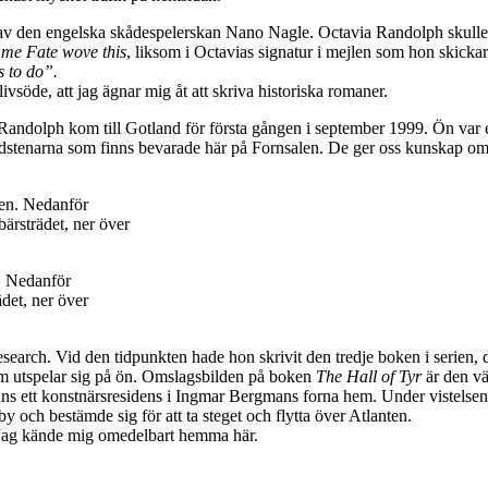
av den engelska skådespelerskan Nano Nagle. Octavia Randolph skulle gär
 me Fate wove this
, liksom i Octavias signatur i mejlen som hon skickar 
s to do”.
livsöde, att jag ägnar mig åt att skriva historiska romaner.
via Randolph kom till Gotland för första gången i september 1999. Ön var
bildstenarna som finns bevarade här på Fornsalen. De ger oss kunskap o
. Nedanför
ädet, ner över
are research. Vid den tidpunkten hade hon skrivit den tredje boken i se
som utspelar sig på ön. Omslagsbilden på boken
The Hall of Tyr
är den v
nns ett konstnärsresidens i Ingmar Bergmans forna hem. Under vistelsen
 och bestämde sig för att ta steget och flytta över Atlanten.
g. Jag kände mig omedelbart hemma här.