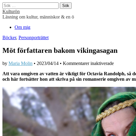
Sök
efter:
Kulturön
Läsning om kultur, människor & en ö
Main
Skip
Om mig
to
menu
Böcker
,
Personporträttet
content
Möt författaren bakom vikingasagan
för
by
Maria Molin
•
2023/04/14
•
Kommentarer inaktiverade
Möt
A
tt vara omgiven av vatten är viktigt för Octavia Randolph, så de
författaren
och här fortsätter hon att skriva på sin romanserie omgiven av m
bakom
vikingasag