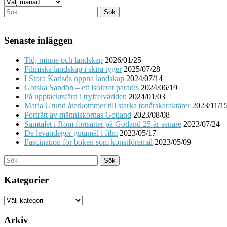
Arkiv
Sök
efter:
Senaste inläggen
Tid, minne och landskap
2026/01/25
Filmiska landskap i skira tyger
2025/07/28
I Stora Karlsös öppna landskap
2024/07/14
Gotska Sandön – ett isolerat paradis
2024/06/19
På upptäcktsfärd i tryffelvärlden
2024/01/03
Maria Grund återkommer till starka tonårskaraktärer
2023/11/1
Porträtt av människornas Gotland
2023/08/08
Samtalet i Rom fortsätter på Gotland 25 år senare
2023/07/24
De levandegör gutamål i film
2023/05/17
Fascination för boken som konstföremål
2023/05/09
Sök
efter:
Kategorier
Kategorier
Arkiv