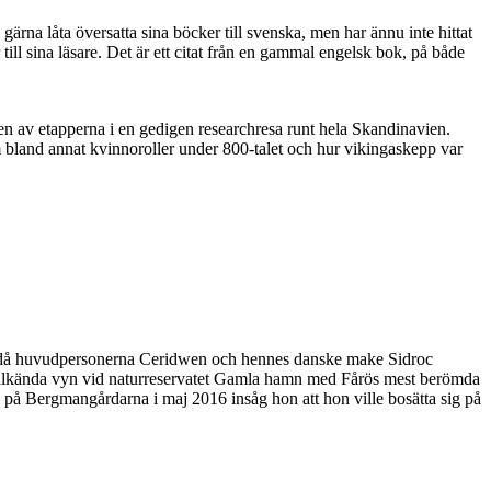
na låta översatta sina böcker till svenska, men har ännu inte hittat
till sina läsare. Det är ett citat från en gammal engelsk bok, på både
 en av etapperna i en gedigen researchresa runt hela Skandinavien.
m bland annat kvinnoroller under 800-talet och hur vikingaskepp var
rien, då huvudpersonerna Ceridwen och hennes danske make Sidroc
älkända vyn vid naturreservatet Gamla hamn med Fårös mest berömda
 på Bergmangårdarna i maj 2016 insåg hon att hon ville bosätta sig på