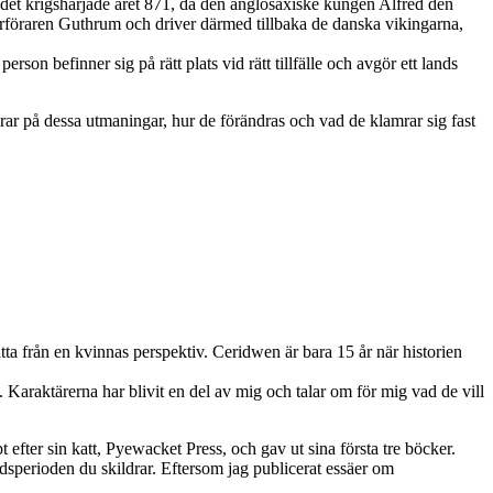
 det krigshärjade året 871, då den anglosaxiske kungen Alfred den
ärföraren Guthrum och driver därmed tillbaka de danska vikingarna,
on befinner sig på rätt plats vid rätt tillfälle och avgör ett lands
erar på dessa utmaningar, hur de förändras och vad de klamrar sig fast
ätta från en kvinnas perspektiv. Ceridwen är bara 15 år när historien
i. Karaktärerna har blivit en del av mig och talar om för mig vad de vill
ter sin katt, Pyewacket Press, och gav ut sina första tre böcker.
idsperioden du skildrar. Eftersom jag publicerat essäer om