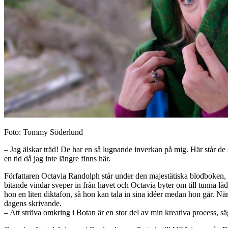
Foto: Tommy Söderlund
– Jag älskar träd! De har en så lugnande inverkan på mig. Här står de sta
en tid då jag inte längre finns här.
Författaren Octavia Randolph står under den majestätiska blodboken,
bitande vindar sveper in från havet och Octavia byter om till tunna lä
hon en liten diktafon, så hon kan tala in sina idéer medan hon går. Nä
dagens skrivande.
– Att ströva omkring i Botan är en stor del av min kreativa process, s