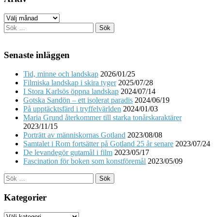
Arkiv
Sök
efter:
Senaste inläggen
Tid, minne och landskap
2026/01/25
Filmiska landskap i skira tyger
2025/07/28
I Stora Karlsös öppna landskap
2024/07/14
Gotska Sandön – ett isolerat paradis
2024/06/19
På upptäcktsfärd i tryffelvärlden
2024/01/03
Maria Grund återkommer till starka tonårskaraktärer
2023/11/15
Porträtt av människornas Gotland
2023/08/08
Samtalet i Rom fortsätter på Gotland 25 år senare
2023/07/24
De levandegör gutamål i film
2023/05/17
Fascination för boken som konstföremål
2023/05/09
Sök
efter:
Kategorier
Kategorier