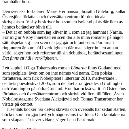
framhåller hon.
Den svenska författaren Marie Hermanson, bosatt i Göteborg, kallar
Östersjöns författar- och översättarcentrum för den ideala
skrivplatsen. Visby beskriver hon som en isolerad plats där flera av
hennes berättelser blivit till.
– Det är en bubbla som jag kliver in i, som att jag hamnat i Narnia.
För mig är Visby innerstad en scen där alla mina romaner på något
sätt utspelar sig – en scen där jag går och fantiserar. Portarna i
ringmuren är som hål i verkligheten där man stiger in i en annan
värld, säger hon och refererar till sin debutbok, berättelsesamlingen
Det finns ett hål i verkligheten
.
I ett kapitel i Olga Tokarczuks roman
Löparna
finns Gotland med
som spelplats, även om ön inte nämns vid namn. Den polska
författaren, som fick Nobelpriset i litteratur 2018, medverkade i
centrets poesifestival 2005, som det året arrangerades i Grötlingbo
och Vamlingbo på södra Gotland. Hon har också varit på Östersjöns
författar- och översättarcentrum och skrivit vid flera tillfällen. Även
Nobelpristagarna Svetlana Aleksijevitj och Tomas Tranströmer har
vistats på centret.
– Tusentals böcker har delvis skrivits och översatts här sedan starten,
böcker som har gjort avtryck någonstans i världen. Och kontakterna
som skapats här lever vidare, säger Lena Pasternak.