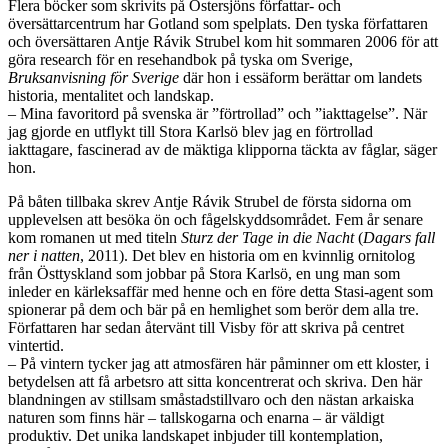
Flera böcker som skrivits på Östersjöns författar- och
översättarcentrum har Gotland som spelplats. Den tyska författaren
och översättaren Antje Rávik Strubel kom hit sommaren 2006 för att
göra research för en resehandbok på tyska om Sverige,
Bruksanvisning för Sverige
där hon i essäform berättar om landets
historia, mentalitet och landskap.
– Mina favoritord på svenska är ”förtrollad” och ”iakttagelse”. När
jag gjorde en utflykt till Stora Karlsö blev jag en förtrollad
iakttagare, fascinerad av de mäktiga klipporna täckta av fåglar, säger
hon.
På båten tillbaka skrev Antje Rávik Strubel de första sidorna om
upplevelsen att besöka ön och fågelskyddsområdet. Fem år senare
kom romanen ut med titeln
Sturz der Tage in die Nacht
(
Dagars fall
ner i natten
, 2011). Det blev en historia om en kvinnlig ornitolog
från Östtyskland som jobbar på Stora Karlsö, en ung man som
inleder en kärleksaffär med henne och en före detta Stasi-agent som
spionerar på dem och bär på en hemlighet som berör dem alla tre.
Författaren har sedan återvänt till Visby för att skriva på centret
vintertid.
– På vintern tycker jag att atmosfären här påminner om ett kloster, i
betydelsen att få arbetsro att sitta koncentrerat och skriva. Den här
blandningen av stillsam småstadstillvaro och den nästan arkaiska
naturen som finns här – tallskogarna och enarna – är väldigt
produktiv. Det unika landskapet inbjuder till kontemplation,