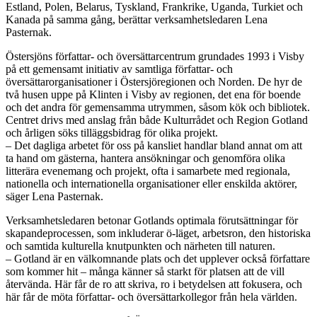
Estland, Polen, Belarus, Tyskland, Frankrike, Uganda, Turkiet och
Kanada på samma gång, berättar verksamhetsledaren Lena
Pasternak.
Östersjöns författar- och översättarcentrum grundades 1993 i Visby
på ett gemensamt initiativ av samtliga författar- och
översättarorganisationer i Östersjöregionen och Norden. De hyr de
två husen uppe på Klinten i Visby av regionen, det ena för boende
och det andra för gemensamma utrymmen, såsom kök och bibliotek.
Centret drivs med anslag från både Kulturrådet och Region Gotland
och årligen söks tilläggsbidrag för olika projekt.
– Det dagliga arbetet för oss på kansliet handlar bland annat om att
ta hand om gästerna, hantera ansökningar och genomföra olika
litterära evenemang och projekt, ofta i samarbete med regionala,
nationella och internationella organisationer eller enskilda aktörer,
säger Lena Pasternak.
Verksamhetsledaren betonar Gotlands optimala förutsättningar för
skapandeprocessen, som inkluderar ö-läget, arbetsron, den historiska
och samtida kulturella knutpunkten och närheten till naturen.
– Gotland är en välkomnande plats och det upplever också författare
som kommer hit – många känner så starkt för platsen att de vill
återvända. Här får de ro att skriva, ro i betydelsen att fokusera, och
här får de möta författar- och översättarkollegor från hela världen.