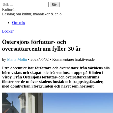
Sök
efter:
Kulturön
Läsning om kultur, människor & en ö
Main
Skip
Om mig
to
menu
Böcker
content
Östersjöns författar- och
översättarcentrum fyller 30 år
för
by
Maria Molin
•
2023/05/02
•
Kommentarer inaktiverade
Östersjöns
I tre decennier har författare och översättare från världens alla
författar-
hörn vistats och skapat i de två stenhusen uppe på Klinten i
och
Visby. Från Östersjöns författar- och översättarcentrums
översättarc
fönster ser de ut över stadens hustak och trappstegsfasader,
fyller
med domkyrkan i förgrunden och havet som horisont.
30
år