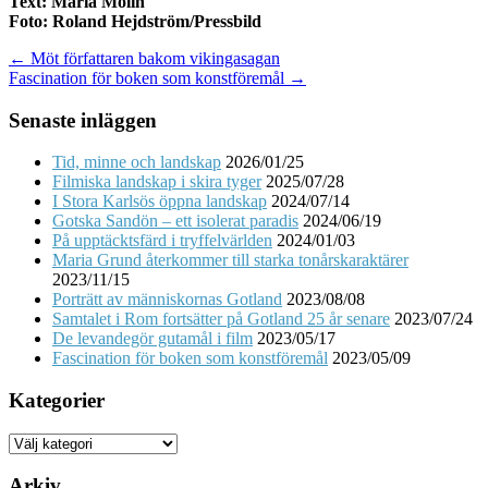
Text: Maria Molin
Foto: Roland Hejdström/Pressbild
Post
← Möt författaren bakom vikingasagan
Fascination för boken som konstföremål →
navigation
Senaste inläggen
Tid, minne och landskap
2026/01/25
Filmiska landskap i skira tyger
2025/07/28
I Stora Karlsös öppna landskap
2024/07/14
Gotska Sandön – ett isolerat paradis
2024/06/19
På upptäcktsfärd i tryffelvärlden
2024/01/03
Maria Grund återkommer till starka tonårskaraktärer
2023/11/15
Porträtt av människornas Gotland
2023/08/08
Samtalet i Rom fortsätter på Gotland 25 år senare
2023/07/24
De levandegör gutamål i film
2023/05/17
Fascination för boken som konstföremål
2023/05/09
Kategorier
Kategorier
Arkiv