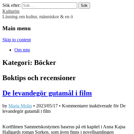
Sök efter:
Kulturön
Läsning om kultur, människor & en ö
Main menu
Skip to content
Om mig
Kategori:
Böcker
Boktips och recensioner
De levandegör gutamål i film
by
Maria Molin
•
2023/05/17
•
Kommentarer inaktiverade
för De
levandegör gutamål i film
Kortfilmen Sammetskostymen baseras på ett kapitel i Anna Kajsa
Hallgards roman Sorken, som även finns i novellsamlingen