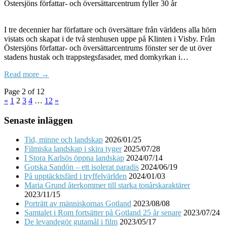
Östersjöns författar- och översättarcentrum fyller 30 år
I tre decennier har författare och översättare från världens alla hörn
vistats och skapat i de två stenhusen uppe på Klinten i Visby. Från
Östersjöns författar- och översättarcentrums fönster ser de ut över
stadens hustak och trappstegsfasader, med domkyrkan i…
Read more →
Page 2 of 12
«
1
2
3
4
…
12
»
Senaste inläggen
Tid, minne och landskap
2026/01/25
Filmiska landskap i skira tyger
2025/07/28
I Stora Karlsös öppna landskap
2024/07/14
Gotska Sandön – ett isolerat paradis
2024/06/19
På upptäcktsfärd i tryffelvärlden
2024/01/03
Maria Grund återkommer till starka tonårskaraktärer
2023/11/15
Porträtt av människornas Gotland
2023/08/08
Samtalet i Rom fortsätter på Gotland 25 år senare
2023/07/24
De levandegör gutamål i film
2023/05/17