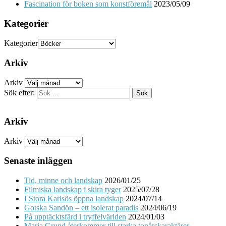
Fascination för boken som konstföremål
2023/05/09
Kategorier
Kategorier
Arkiv
Arkiv
Sök efter:
Arkiv
Arkiv
Senaste inläggen
Tid, minne och landskap
2026/01/25
Filmiska landskap i skira tyger
2025/07/28
I Stora Karlsös öppna landskap
2024/07/14
Gotska Sandön – ett isolerat paradis
2024/06/19
På upptäcktsfärd i tryffelvärlden
2024/01/03
Maria Grund återkommer till starka tonårskaraktärer