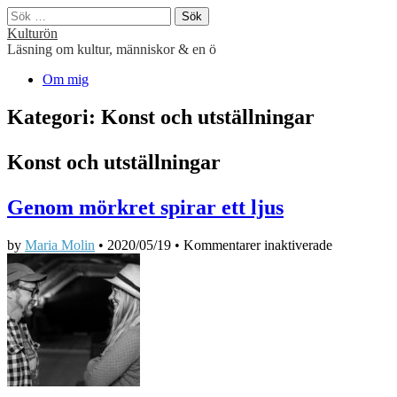
Sök
efter:
Kulturön
Läsning om kultur, människor & en ö
Main
Skip
Om mig
to
menu
content
Kategori:
Konst och utställningar
Konst och utställningar
Genom mörkret spirar ett ljus
för
by
Maria Molin
•
2020/05/19
•
Kommentarer inaktiverade
Genom
mörkret
spirar
ett
ljus