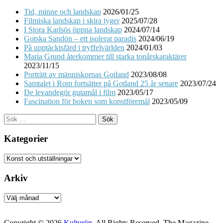
Tid, minne och landskap
2026/01/25
Filmiska landskap i skira tyger
2025/07/28
I Stora Karlsös öppna landskap
2024/07/14
Gotska Sandön – ett isolerat paradis
2024/06/19
På upptäcktsfärd i tryffelvärlden
2024/01/03
Maria Grund återkommer till starka tonårskaraktärer
2023/11/15
Porträtt av människornas Gotland
2023/08/08
Samtalet i Rom fortsätter på Gotland 25 år senare
2023/07/24
De levandegör gutamål i film
2023/05/17
Fascination för boken som konstföremål
2023/05/09
Sök
efter:
Kategorier
Kategorier
Arkiv
Arkiv
Copyright © 2026
Kulturön
. All Rights Reserved.
The Magazine