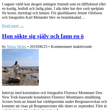
I sagans värld kan skogen antingen framstå som en tillflyktsort eller
en kuslig, hotfull och farlig plats. I alla tider har den varit spelplats
för konst, mytologi och fantasi. För glasblåsaren Jennie Olofsson
och fotografen Karl Melander blev en brandskadad…
Read more →
Hon sökte sig själv och fann en ö
för
by
Maria Molin
•
2019/06/25
•
Kommentarer inaktiverade
Hon
sökte
sig
själv
och
fann
en
ö
Intervju med konstnären och fotografen Florence Montmare Den
New York-baserade konstnären Florence Montmares utställning
Scenes from an Island har världspremiär under Bergmanveckan och
kommer att visas på Bergmancenter tills slutet av september. Fårö är