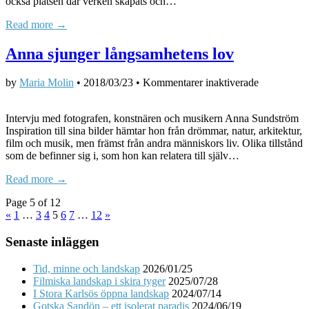
också platsen där verken skapats och…
Read more →
Anna sjunger långsamhetens lov
för
by
Maria Molin
•
2018/03/23
•
Kommentarer inaktiverade
Anna
sjunger
Intervju med fotografen, konstnären och musikern Anna Sundström
långsamhet
Inspiration till sina bilder hämtar hon från drömmar, natur, arkitektur,
lov
film och musik, men främst från andra människors liv. Olika tillstånd
som de befinner sig i, som hon kan relatera till själv…
Read more →
Page 5 of 12
«
1
…
3
4
5
6
7
…
12
»
Senaste inläggen
Tid, minne och landskap
2026/01/25
Filmiska landskap i skira tyger
2025/07/28
I Stora Karlsös öppna landskap
2024/07/14
Gotska Sandön – ett isolerat paradis
2024/06/19