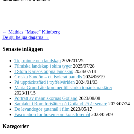
Post
← Mathias ”Masse” Klintberg
De sju heliga dagarna →
navigation
Senaste inläggen
Tid, minne och landskap
2026/01/25
Filmiska landskap i skira tyger
2025/07/28
I Stora Karlsös öppna landskap
2024/07/14
Gotska Sandön – ett isolerat paradis
2024/06/19
På upptäcktsfärd i tryffelvärlden
2024/01/03
Maria Grund återkommer till starka tonårskaraktärer
2023/11/15
Porträtt av människornas Gotland
2023/08/08
Samtalet i Rom fortsätter på Gotland 25 år senare
2023/07/24
De levandegör gutamål i film
2023/05/17
Fascination för boken som konstföremål
2023/05/09
Kategorier