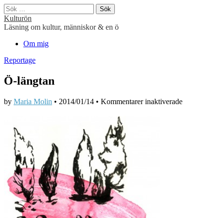
Sök
efter:
Kulturön
Läsning om kultur, människor & en ö
Main
Skip
Om mig
to
menu
Reportage
content
Ö-längtan
för
by
Maria Molin
•
2014/01/14
•
Kommentarer inaktiverade
Ö-
längtan