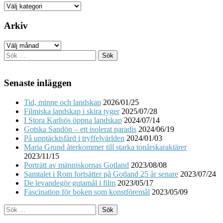
Kategorier
Arkiv
Arkiv
Sök
efter:
Senaste inläggen
Tid, minne och landskap
2026/01/25
Filmiska landskap i skira tyger
2025/07/28
I Stora Karlsös öppna landskap
2024/07/14
Gotska Sandön – ett isolerat paradis
2024/06/19
På upptäcktsfärd i tryffelvärlden
2024/01/03
Maria Grund återkommer till starka tonårskaraktärer
2023/11/15
Porträtt av människornas Gotland
2023/08/08
Samtalet i Rom fortsätter på Gotland 25 år senare
2023/07/24
De levandegör gutamål i film
2023/05/17
Fascination för boken som konstföremål
2023/05/09
Sök
efter: