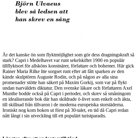
Är det kanske ön som flyktmöjlighet som gör dess dragningskraft så
stark? Capri i Medelhavet var runt sekelskiftet 1900 en populär
tillflyktsort för allsköns konstnärer, författare och bohemer. Här gick
Rainer Maria Rilke lite sorgset runt efter att fått sparken av den
kände skulptören Auguste Rodin, och på någon av alla sina
promenader stötte han säkert på Maxim Gorkij, som var på flykt
undan tsarväldets diktatur. Den svenske läkare och författaren Axel
Munthe bodde också på Capri i perioder, och skrev så småningom
en idealiserande bok där han skildrade ö-livet som enkelt och äkta,
till skillnad från tillvaron i de moderna europeiska storstäderna.
Ironiskt nog kom boken ut först på 30-talet, en tid då Capri redan
nått långt i sin utveckling till ett populärt turistparadis.