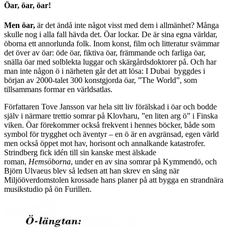
Öar, öar, öar!
Men öar,
är det ändå inte något visst med dem i allmänhet? Många
skulle nog i alla fall hävda det. Öar lockar. De är sina egna världar,
öborna ett annorlunda folk. Inom konst, film och litteratur svämmar
det över av öar: öde öar, fiktiva öar, främmande och farliga öar,
snälla öar med solblekta luggar och skärgårdsdoktorer på. Och har
man inte någon ö i närheten går det att lösa: I Dubai byggdes i
början av 2000-talet 300 konstgjorda öar, ”The World”, som
tillsammans formar en världsatlas.
Författaren Tove Jansson var hela sitt liv förälskad i öar och bodde
själv i närmare trettio somrar på
Klovharu, ”en liten arg ö” i Finska
viken. Öar förekommer också frekvent i hennes böcker, både som
symbol för trygghet och äventyr – en ö är en avgränsad, egen värld
men också öppet mot hav, horisont och annalkande katastrofer.
Strindberg fick idén till sin kanske mest älskade
roman,
Hemsöborna
, under en av sina somrar på Kymmendö, och
Björn Ulvaeus blev så ledsen att han skrev en sång när
Miljööverdomstolen krossade hans planer på att bygga en strandnära
musikstudio på ön Furillen.