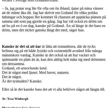
veckor i Sverige som Gotlands-frälst.
– Ja, jag pratar nog lite för ofta om ön ibland, tjatar på mina vänner
att de måste åka dit. Jag har skrivit om Gotland för olika polska
tidningar och hoppas fler kommer få chansen att upptäcka platsen på
samma sätt som jag gjorde en gång. Jag har väl också en dröm om
att bo på en ö en dag, kanske på Gotland. Än så länge är det bara en
dröm, men det räcker ganska långt det med, säger han.
Kanske är det så att öar
är lätta att romantisera, där de tycks
befinna sig på ett både fysiskt och existentiellt avstånd från många
människors vardag. Kanske är det också så att hur vacker och
spännande en plats än är, kan den aldrig helt mäta sig med drömmen
om densamma.
Gotland,
ett annorlunda land
.
Det är något med ljuset. Med havet, naturen.
Det är något.
Är det tystnaden? Kanske.
Eller så är det kanske bara det att vi alla behöver något att längta till.
Av: Yrsa Winbergh
Illustrationer: Sara Jonsson