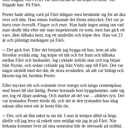
frågade han. På Fårö.
Peeter hade aldrig varit på Fårö tidigare men bestämde sig för att åka
över och titta. Han minns fortfarande det första intrycket:
Det var ju
bara enar överallt. Flugor och enar
. Han hade ingen aning om vad
man skulle titta efter när man inspekterade en tomt, men han gick ett
varv, åkte tillbaka hem, tog ett studielån och köpte den. Han var 23
år och plötsligt markägare på Fårö.
─ Det gick fort. Efter det började jag bygga ett hus, trots att alla
försökte avråda mig. Jag köpte ett tält och for fram och tillbaka
mellan Fårö och fastlandet. Jag cyklade inifrån stan och tog färjan
från Nynäs, och sedan cyklade jag från Visby upp till Fårö. Det var
något särskilt med det där, de stora avstånden, att allt var bökigt och
liksom tog tid, berättar Peeter.
Efter mycket slit och svärande över ösregn och tunga cementpåsar,
stod huset till slut färdig. Peeter borstade bort byggdammet, satte sig
ner, tog ett djupt andetag. Och märkte att det var… alldeles tyst. Det
var tystnaden Peeter hörde då, och det är den tystnaden han idag
saknar allra mest när är borta från ön.
─ Det, och att låta saker ta sin tid. I stan är tempot alltid så högt,
därför vill jag leva så enkelt som möjligt när jag är på Fårö. När
bekanta kommer över på sina semestrar blir de stressade på nolltid,