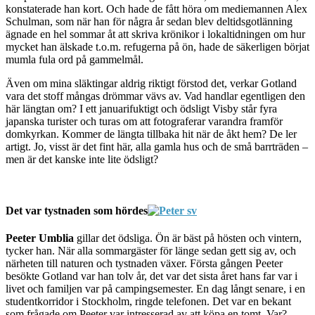
konstaterade han kort. Och hade de fått höra om mediemannen Alex
Schulman, som när han för några år sedan blev deltidsgotlänning
ägnade en hel sommar åt att skriva krönikor i lokaltidningen om hur
mycket han älskade t.o.m. refugerna på ön, hade de säkerligen börjat
mumla fula ord på gammelmål.
Även om mina släktingar aldrig riktigt förstod det, verkar Gotland
vara det stoff mångas drömmar vävs av. Vad handlar egentligen den
här längtan om? I ett januarifuktigt och ödsligt Visby står fyra
japanska turister och turas om att fotograferar varandra framför
domkyrkan. Kommer de längta tillbaka hit när de åkt hem? De ler
artigt. Jo, visst är det fint här, alla gamla hus och de små barrträden –
men är det kanske inte lite ödsligt?
Det var tystnaden som hördes
Peeter Umblia
gillar det ödsliga. Ön är bäst på hösten och vintern,
tycker han. När alla sommargäster för länge sedan gett sig av, och
närheten till naturen och tystnaden växer. Första gången Peeter
besökte Gotland var han tolv år, det var det sista året hans far var i
livet och familjen var på campingsemester. En dag långt senare, i en
studentkorridor i Stockholm, ringde telefonen. Det var en bekant
som frågade om Peeter var intresserad av att köpa en tomt. Var?