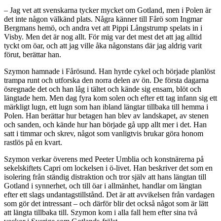
– Jag vet att svenskarna tycker mycket om Gotland, men i Polen är
det inte någon välkänd plats. Några känner till Fårö som Ingmar
Bergmans hemö, och andra vet att Pippi Långstrump spelats in i
Visby. Men det är nog allt. För mig var det mest det att jag alltid
tyckt om öar, och att jag ville åka någonstans där jag aldrig varit
förut, berättar han.
Szymon hamnade i Fårösund. Han hyrde cykel och började planlöst
trampa runt och utforska den norra delen av ön. De första dagarna
ösregnade det och han låg i tältet och kände sig ensam, blöt och
längtade hem. Men dag fyra kom solen och efter ett tag infann sig ett
märkligt lugn, ett lugn som han ibland längtar tillbaka till hemma i
Polen. Han berättar hur betagen han blev av landskapet, av stenen
och sanden, och kände hur han började gå upp allt mer i det. Han
satt i timmar och skrev, något som vanligtvis brukar göra honom
rastlös på en kvart.
Szymon verkar överens med Peeter Umblia och konstnärerna på
sekelskiftets Capri om lockelsen i ö-livet. Han beskriver det som en
isolering från ständig distraktion och tror själv att hans längtan till
Gotland i synnerhet, och till öar i allmänhet, handlar om längtan
efter ett slags undantagstillstånd. Det är att avvikelsen från vardagen
som gör det intressant – och därför blir det också något som är lätt
att längta tillbaka till. Szymon kom i alla fall hem efter sina två