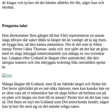
de klagar och tycker att det händer alldeles för lite, säger han och
skrattar.
Pengarna talar
Han återkommer flera gånger till hur Fårö representerar en annan
slags tillvaro där saker tillåts ta längre tid än vanligt: att ta sig fram,
att bygga hus, att lära känna människor. Det är det som är frihet,
menar Peeter i äkta Thoreau- anda och tror själv att det har att göra
med en slags inbyggd naturromantisk syn många av oss svenskar
har. Längtan efter Gotland är längan efter autenticitet, där den
säregna naturen och öns inbyggda isolering från omvärlden spelar
in.
Många längtar till Gotland, men få tar faktiskt steget och flyttar hit.
Det beror självfallet på en rad olika faktorer, men kan kanske inte en
av dem vara att vi människor har ett slags behov att befinna oss på
en plats och längta oss bort till en annan? Peeter tror att det kan vara
så. Det finns en myt om Gotland som
Det annorlunda landet
, något
han tycker för med sig en del mindre roliga saker.