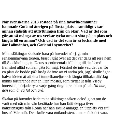
När svenskarna 2013 röstade på sina favoritkommuner
hamnade Gotland återigen på första plats – samtidigt visar
annan statistik att utflyttningen från ön ökar. Vad är det som
gör att så många av oss verkar tycka om att sitta på en plats och
längta till en annan? Och vad är det som är så lockande med
öar i allmänhet, och Gotland i synnerhet?
Mina släktingar skakade bara på huvudet när jag, min
sensommarvana trogen, brast i gråt över att det var dags att resa hem
till Stockholm igen. Deras osentimentala hållning till sin hemö
framstod alltid som en gåta för mig. Förstod de inte vad det var för
en plats de bodde på? Insåg de inte att vi andra (ok, jag) skulle ägna
halva hösten åt att sitta i tunnelbaneljus och längta tillbaka dit? Jag
minns fortfarande hur en liten moster, som flyttat ut från Visby
innerstad, började rysa varje gång ringmuren kom på tal:
Nä hue,
den som är så ful och grå
.
Skakat på huvudet hade mina släktingar säkert också gjort om de
varit med när min vän berättade hur han låtit skeppa över
kalkstensgrus från Roma när han skulle anlägga en uteplats vid sitt
hus på Värmdö. Det skulle vara gotlandssten, annars fick det vara,