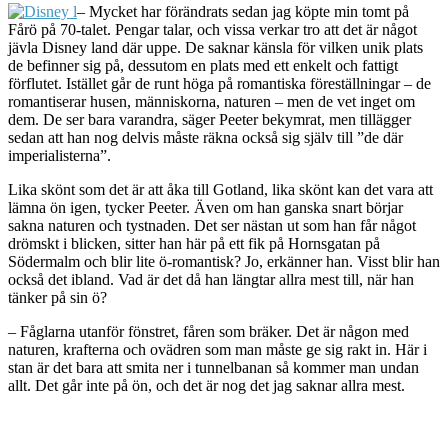
– Mycket har förändrats sedan jag köpte min tomt på
Fårö på 70-talet. Pengar talar, och vissa verkar tro att det är något
jävla Disney land där uppe. De saknar känsla för vilken unik plats
de befinner sig på, dessutom en plats med ett enkelt och fattigt
förflutet. Istället går de runt höga på romantiska föreställningar – de
romantiserar husen, människorna, naturen – men de vet inget om
dem. De ser bara varandra, säger Peeter bekymrat, men tillägger
sedan att han nog delvis måste räkna också sig själv till ”de där
imperialisterna”.
Lika skönt som det är att åka till Gotland, lika skönt kan det vara att
lämna ön igen, tycker Peeter. Även om han ganska snart börjar
sakna naturen och tystnaden. Det ser nästan ut som han får något
drömskt i blicken, sitter han här på ett fik på Hornsgatan på
Södermalm och blir lite ö-romantisk? Jo, erkänner han. Visst blir han
också det ibland. Vad är det då han längtar allra mest till, när han
tänker på sin ö?
– Fåglarna utanför fönstret, fåren som bräker. Det är någon med
naturen, krafterna och ovädren som man måste ge sig rakt in. Här i
stan är det bara att smita ner i tunnelbanan så kommer man undan
allt. Det går inte på ön, och det är nog det jag saknar allra mest.