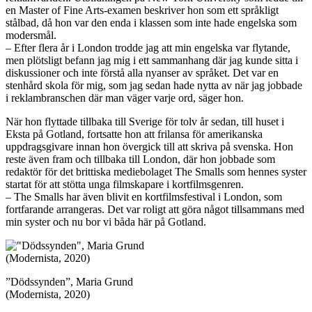
en Master of Fine Arts-examen beskriver hon som ett språkligt
stålbad, då hon var den enda i klassen som inte hade engelska som
modersmål.
– Efter flera år i London trodde jag att min engelska var flytande,
men plötsligt befann jag mig i ett sammanhang där jag kunde sitta i
diskussioner och inte förstå alla nyanser av språket. Det var en
stenhård skola för mig, som jag sedan hade nytta av när jag jobbade
i reklambranschen där man väger varje ord, säger hon.
När hon flyttade tillbaka till Sverige för tolv år sedan, till huset i
Eksta på Gotland, fortsatte hon att frilansa för amerikanska
uppdragsgivare innan hon övergick till att skriva på svenska. Hon
reste även fram och tillbaka till London, där hon jobbade som
redaktör för det brittiska mediebolaget The Smalls som hennes syster
startat för att stötta unga filmskapare i kortfilmsgenren.
– The Smalls har även blivit en kortfilmsfestival i London, som
fortfarande arrangeras. Det var roligt att göra något tillsammans med
min syster och nu bor vi båda här på Gotland.
”Dödssynden”, Maria Grund
(Modernista, 2020)