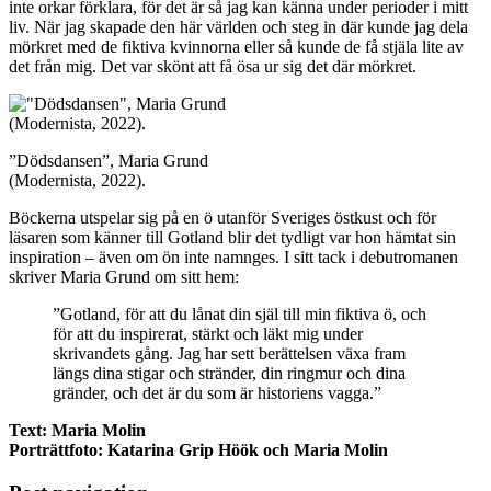
inte orkar förklara, för det är så jag kan känna under perioder i mitt
liv. När jag skapade den här världen och steg in där kunde jag dela
mörkret med de fiktiva kvinnorna eller så kunde de få stjäla lite av
det från mig. Det var skönt att få ösa ur sig det där mörkret.
”Dödsdansen”, Maria Grund
(Modernista, 2022).
Böckerna utspelar sig på en ö utanför Sveriges östkust och för
läsaren som känner till Gotland blir det tydligt var hon hämtat sin
inspiration – även om ön inte namnges. I sitt tack i debutromanen
skriver Maria Grund om sitt hem:
”Gotland, för att du lånat din själ till min fiktiva ö, och
för att du inspirerat, stärkt och läkt mig under
skrivandets gång. Jag har sett berättelsen växa fram
längs dina stigar och stränder, din ringmur och dina
gränder, och det är du som är historiens vagga.”
Text: Maria Molin
Porträttfoto: Katarina Grip Höök och Maria Molin