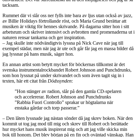
tacksam.
Rummet där vi slår oss ner fylls inte bara av ljus utan också av jazz,
av Billie Holidays förtrollande röst, och Maria Grund berättar att
musiken är viktig för hennes skrivande. På dagarna sitter hon i sitt
arbetsrum och skriver intensivt och avbrotten med promenaderna ut i
naturen rensar tankarna och ger inspiration.
– Jag skulle inte nödvändigtvis lyssna på Nick Cave när jag till
exempel städar, men när jag är ute och går får jag en massa bilder då
jag lyssnar på hans musik, säger hon.
En annan artist som betytt mycket för böckernas tillkomst är det
svenska instrumentalrockbandet Robert Johnson and Punchdrunks,
som hon lyssnat på under skrivandet och som även tagit sig in i
texten, här ett citat från
Dödssynden
:
”Hon stänger av radion, slår på den gamla CD-spelaren
och accelererar. Robert Johnson and Punchdrunks
”Rabbia Fuori Controllo” sprakar ur högtalarna när
enstaka gårdar och torp passerar.”
– Den låten lyssnade jag nästan sönder då jag skrev boken. När den
kommit ut tog jag mod till mig och skrev till Robert och berättade
hur mycket hans musik inspirerat mig och att jag ville skicka min
bok till honom. Det blev början på en fin och oväntad vänskap. Han