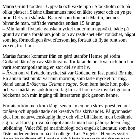
Maria Grund föddes i Uppsala och växte upp i Stockholm och på
olika platser i Skåne tillsammans med en äldre syster och en yngre
bror. Det var i skånska Bjärred som hon och Martin, hennes
blivande man, träffade varandra endast 15 år unga.
– Min familj flyttade ganska mycket under min uppväxt, både på
grund av mina föräldrars jobb och av rastlöshet eller rotlöshet, något
som jag förmodligen ärvt eftersom jag fortsatt att flytta runt som
vuxen, tror hon.
Marias farmor kommer från en gård utanför Hemse på södra
Gotland där några av släktingarna fortfarande bor kvar och hon har
varit sommargotlänning en stor del av sitt liv.
– Även om vi flyttade mycket så var Gotland en fast punkt för mig.
En annan fast punkt var min mormor, som läste mycket för mig,
bland annat
Brödernas Grimms sagor
. Som barn hade hon polio
och var märkt av sjukdomen. Jag tror att hon reste mycket genom
böckerna och min ingång till litteraturen gick genom henne.
Författardrömmen kom långt senare, men hon skrev poesi redan i
tonåren och uppskattade det kreativa fria skrivandet. På gymnasiet
gick hon naturvetenskaplig linje och ville bli läkare, men bestämde
sig för att först prova på något annat innan hon påbörjade en lång
utbildning. Valet föll på marinbiologi och engelsk litteratur, som hon
läste under en termin på ett college i Los Angeles. Hennes syster