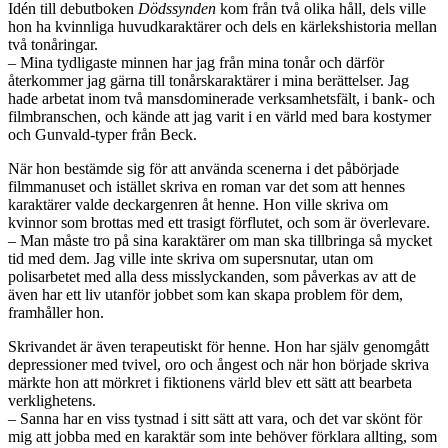
Idén till debutboken
Dödssynden
kom från två olika håll, dels ville
hon ha kvinnliga huvudkaraktärer och dels en kärlekshistoria mellan
två tonåringar.
– Mina tydligaste minnen har jag från mina tonår och därför
återkommer jag gärna till tonårskaraktärer i mina berättelser. Jag
hade arbetat inom två mansdominerade verksamhetsfält, i bank- och
filmbranschen, och kände att jag varit i en värld med bara kostymer
och Gunvald-typer från Beck.
När hon bestämde sig för att använda scenerna i det påbörjade
filmmanuset och istället skriva en roman var det som att hennes
karaktärer valde deckargenren åt henne. Hon ville skriva om
kvinnor som brottas med ett trasigt förflutet, och som är överlevare.
– Man måste tro på sina karaktärer om man ska tillbringa så mycket
tid med dem. Jag ville inte skriva om supersnutar, utan om
polisarbetet med alla dess misslyckanden, som påverkas av att de
även har ett liv utanför jobbet som kan skapa problem för dem,
framhåller hon.
Skrivandet är även terapeutiskt för henne. Hon har själv genomgått
depressioner med tvivel, oro och ångest och när hon började skriva
märkte hon att mörkret i fiktionens värld blev ett sätt att bearbeta
verklighetens.
– Sanna har en viss tystnad i sitt sätt att vara, och det var skönt för
mig att jobba med en karaktär som inte behöver förklara allting, som