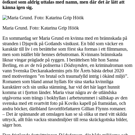
östkust som aldrig uttalas med namn, men där det är lätt att
känna igen sig.
Maria Grund. Foto: Katarina Grip Höök
En sommardag ser Maria Grund en kvinna med en brännskada på
stranden i Djupvik på Gotlands västkust. En bild som väcker en
karaktär till liv i en berättelse som först ska formas i ett filmmanus,
men som istället blir hennes debutroman. Kvinnans brännskada
liknar vingar präglade på ryggen. I berättelsen blir hon Sanna
Berling, en av de två poliserna i
Dödssynden
, en kriminalroman som
vann Svenska Deckarakademins pris för Årets bästa debut 2020
med motiveringen ”en brutal och traumafylld intrig i ökänd miljö”.
Romanen som bland annat hyllats för sina starka kvinnliga
karaktärer och sin unika stämning, har vid det här laget hunnit
komma ut i fjorton länder. Maria visar några av de utländska
utgåvorna som trängs i bokhyllan i arbetsrummet i sällskap av den
svenska med ett svartvitt foto på Koviks kapell på framsidan, och
andra böcker, däribland favoritförfattaren Gillian Flynns romaner.
– Det är spännande att omslagen kan se så olika ut med vitt skilda
uttryck, allt från vackra strandmiljöer till rena skräckgotiska bilder,
säger hon.