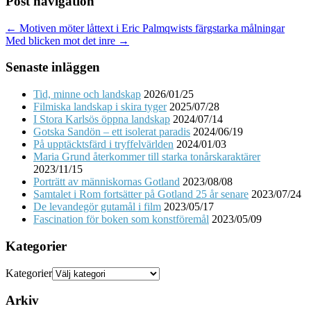
Post navigation
← Motiven möter låttext i Eric Palmqwists färgstarka målningar
Med blicken mot det inre →
Senaste inläggen
Tid, minne och landskap
2026/01/25
Filmiska landskap i skira tyger
2025/07/28
I Stora Karlsös öppna landskap
2024/07/14
Gotska Sandön – ett isolerat paradis
2024/06/19
På upptäcktsfärd i tryffelvärlden
2024/01/03
Maria Grund återkommer till starka tonårskaraktärer
2023/11/15
Porträtt av människornas Gotland
2023/08/08
Samtalet i Rom fortsätter på Gotland 25 år senare
2023/07/24
De levandegör gutamål i film
2023/05/17
Fascination för boken som konstföremål
2023/05/09
Kategorier
Kategorier
Arkiv