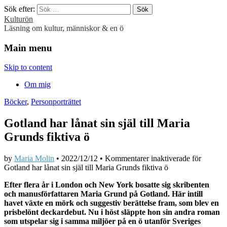
Sök efter:
Kulturön
Läsning om kultur, människor & en ö
Main menu
Skip to content
Om mig
Böcker
,
Personporträttet
Gotland har lånat sin själ till Maria
Grunds fiktiva ö
by
Maria Molin
•
2022/12/12
•
Kommentarer inaktiverade
för
Gotland har lånat sin själ till Maria Grunds fiktiva ö
Efter flera år i London och New York bosatte sig skribenten
och manusförfattaren Maria Grund på Gotland. Här intill
havet växte en mörk och suggestiv berättelse fram, som blev en
prisbelönt deckardebut. Nu i höst släppte hon sin andra roman
som utspelar sig i samma miljöer på en ö utanför Sveriges