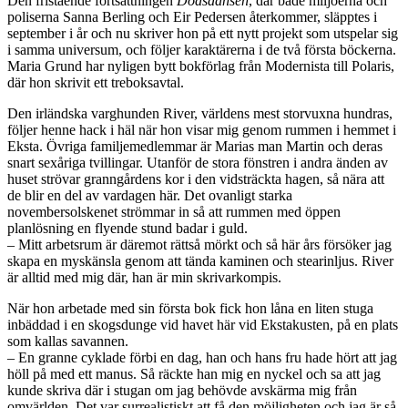
Den fristående fortsättningen
Dödsdansen
, där både miljöerna och
poliserna Sanna Berling och Eir Pedersen återkommer, släpptes i
september i år och nu skriver hon på ett nytt projekt som utspelar sig
i samma universum, och följer karaktärerna i de två första böckerna.
Maria Grund har nyligen bytt bokförlag från Modernista till Polaris,
där hon skrivit ett treboksavtal.
Den irländska varghunden River, världens mest storvuxna hundras,
följer henne hack i häl när hon visar mig genom rummen i hemmet i
Eksta. Övriga familjemedlemmar är Marias man Martin och deras
snart sexåriga tvillingar. Utanför de stora fönstren i andra änden av
huset strövar granngårdens kor i den vidsträckta hagen, så nära att
de blir en del av vardagen här. Det ovanligt starka
novembersolskenet strömmar in så att rummen med öppen
planlösning en flyende stund badar i guld.
– Mitt arbetsrum är däremot rättså mörkt och så här års försöker jag
skapa en myskänsla genom att tända kaminen och stearinljus. River
är alltid med mig där, han är min skrivarkompis.
När hon arbetade med sin första bok fick hon låna en liten stuga
inbäddad i en skogsdunge vid havet här vid Ekstakusten, på en plats
som kallas savannen.
– En granne cyklade förbi en dag, han och hans fru hade hört att jag
höll på med ett manus. Så räckte han mig en nyckel och sa att jag
kunde skriva där i stugan om jag behövde avskärma mig från
omvärlden. Det var surrealistiskt att få den möjligheten och jag är så