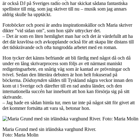
är också DJ på Sveriges radio och har skickat sådana fantastiska
spellistor till mig, som jag skriver till nu – musik som jag annars
aldrig skulle ha upptäckt.
Fotoböcker och poesi är andra inspirationskällor och Maria skriver
dikter ”vid sidan om”, som hon själv uttrycker det.
– Det är som en liten hemlighet man har och det är värdefullt att ha
det där kravlösa och avkopplande också för att skapa lite distans till
det tidskrävande och ofta tungrodda arbetet med en roman.
Hon tycker det känns befriande att bli färdig med något då och då
under en lång skrivarprocess som följs av ett närmast maniskt
redigeringsarbete, en snårig väg som är kantad av prövningar och
tvivel. Sedan den litterära debuten är hon helt fokuserad på
böckerna.
Dödssynden
såldes till Tyskland några veckor innan den
kom ut i Sverige och därefter till en rad andra länder, och den
internationella succén har inneburit att hon kan försörja sig på sitt
skrivande.
– Jag hade en sådan himla tur, men tar inte på något sätt för givet att
det kommer fortsätta att vara så, betonar hon.
Maria Grund med sin irländska varghund River.
Foto: Maria Molin