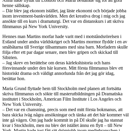
Anna hade flyttat till London och Maria bestämde sig för att göra
henne sällskap.
– Där blev jag ekonom istället, jag läste ekonomi och började jobba
inom investment-bankvärlden. Men det kreativa drog i mig och jag
ansökte till en kurs i dramaturgi. Det var en distanskurs i att skriva
filmmanus på New York University.
Hennes man Martins morfar hade varit med i motståndsrörelsen i
Estland under andra världskriget och Martins mormor flydde i en av
småbåtarna till Sverige tillsammans med sina barn. Morfadern skulle
följa efter ett par dagar senare, men blev gripen och skickad till
Sibirien.
– Jag skrev en berättelse om deras kärlekshistoria och hans
försvinnande under den här kursen. Mitt första filmmanus blev ett
historiskt drama och väldigt annorlunda från det jag gör idag,
berättar hon.
Maria Grund flyttade hem till Stockholm med planen att fortsätta
skriva filmmanus och sökte till masterutbildningen på Dramatiska
institutet i Stockholm, American Film Institute i Los Angeles och
New York University.
– Det var en chansning, precis som med mitt första bokmanus, att
bara skicka iväg några ansökningar och tänka att det här kommer väl
inte gå vägen. Om jag hade kommit in på DI skulle jag ha stannat
kvar i Stockholm, men nu blev det istället ännu en flytt – till New
York. Martin hade just fått sitt drömjobb inom mediebranschen i