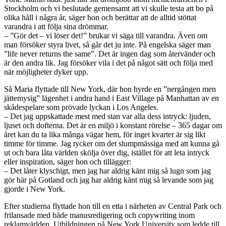
Stockholm och vi beslutade gemensamt att vi skulle testa att bo på
olika håll i några år, säger hon och berättar att de alltid stöttat
varandra i att följa sina drömmar.
– ”Gör det – vi löser det!” brukar vi säga till varandra. Även om
man försöker styra livet, så går det ju inte. På engelska säger man
”life never returns the same”. Det är ingen dag som återvänder och
är den andra lik. Jag försöker vila i det på något sätt och följa med
när möjligheter dyker upp.
Så Maria flyttade till New York, där hon hyrde en ”nergången men
jättemysig” lägenhet i andra hand i East Village på Manhattan av en
skådespelare som prövade lyckan i Los Angeles.
– Det jag uppskattade mest med stan var alla dess intryck: ljuden,
ljuset och dofterna. Det är en miljö i konstant rörelse – 365 dagar om
året kan du ta lika många vägar hem, för inget kvarter är sig likt
timme för timme. Jag tycker om det slumpmässiga med att kunna gå
ut och bara låta världen skölja över dig, istället för att leta intryck
eller inspiration, säger hon och tillägger:
– Det låter klyschigt, men jag har aldrig känt mig så lugn som jag
gör här på Gotland och jag har aldrig känt mig så levande som jag
gjorde i New York.
Efter studierna flyttade hon till en etta i närheten av Central Park och
frilansade med både manusredigering och copywriting inom
reklamvärlden. Utbildningen på New York University som ledde till