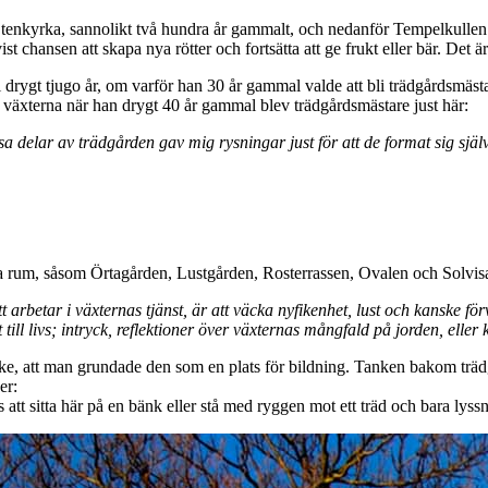
 Stenkyrka, sannolikt två hundra år gammalt, och nedanför Tempelkullen 
ist chansen att skapa nya rötter och fortsätta att ge frukt eller bär. Det 
 drygt tjugo år, om varför han 30 år gammal valde att bli trädgårdsmästa
 växterna när han drygt 40 år gammal blev trädgårdsmästare just här:
sa delar av trädgården gav mig rysningar just för att de format sig sj
a rum, såsom Örtagården, Lustgården, Rosterrassen, Ovalen och Solvisa
rbetar i växternas tjänst, är att väcka nyfikenhet, lust och kanske fö
ill livs; intryck, reflektioner över växternas mångfald på jorden, eller
tanke, att man grundade den som en plats för bildning. Tanken bakom träd
er:
s att sitta här på en bänk eller stå med ryggen mot ett träd och bara lyss