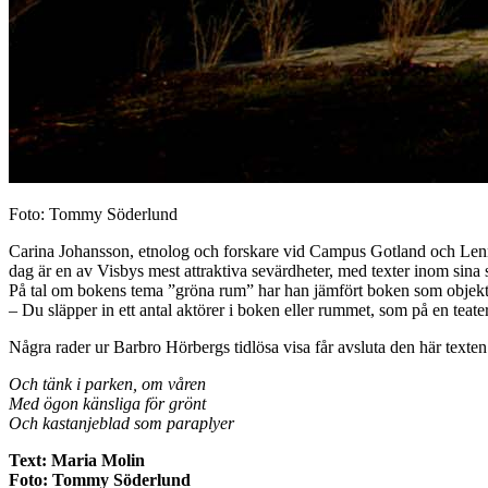
Foto: Tommy Söderlund
Carina Johansson, etnolog och forskare vid Campus Gotland och Lennart
dag är en av Visbys mest attraktiva sevärdheter, med texter inom sina 
På tal om bokens tema ”gröna rum” har han jämfört boken som objekt
– Du släpper in ett antal aktörer i boken eller rummet, som på en teaters
Några rader ur Barbro Hörbergs tidlösa visa får avsluta den här tex
Och tänk i parken, om våren
Med ögon känsliga för grönt
Och kastanjeblad som paraplyer
Text: Maria Molin
Foto: Tommy Söderlund