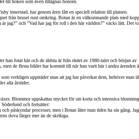
det till boken som även tillägnas honom.
 innerstad, har genom åren fått en speciell relation till platsen.
 lugnet från bruset runt omkring. Botan är en välkomnande plats med koppli
är jag?” och ”Vad har jag för roll i den här världen?” väcks lätt. Det va
ider han fotat här och de äldsta är från slutet av 1980-talet och början av
a, men de flesta bilder har kommit till när han varit här i andra ärenden ä
om verkligen uppträder utan att jag har påverkat dem, behöver man tillb
r alla årstider.
 växer. Blommor uppskattas mycket för sin korta och intensiva blomnings
Söderlund och fortsätter:
 och påskyndar processer, men i Botan låter man tiden ha sin gång. J
tens dova färger mer än de skrikiga.