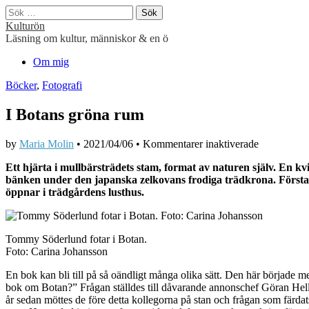
Sök
efter:
Kulturön
Läsning om kultur, människor & en ö
Main
Skip
Om mig
to
menu
Böcker
,
Fotografi
content
I Botans gröna rum
för
by
Maria Molin
•
2021/04/06
•
Kommentarer inaktiverade
I
Ett hjärta i mullbärsträdets stam, format av naturen själv. En 
Botans
bänken under den japanska zelkovans frodiga trädkrona. Första fr
gröna
öppnar i trädgårdens lusthus.
rum
Tommy Söderlund fotar i Botan.
Foto: Carina Johansson
En bok kan bli till på så oändligt många olika sätt. Den här började 
bok om Botan?” Frågan ställdes till dåvarande annonschef Göran Hell
år sedan möttes de före detta kollegorna på stan och frågan som färdats