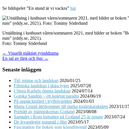
Se bildspelet ”En stund är vi vackra”
här
Utställning i lusthuset våren/sommaren 2021, med bilder ur boken ”B
rum” (eddy.se, 2021).
Foto: Tommy Söderlund
Post
← Visuellt mäktigt rymddrama
En sal av färg och ljus →
navigation
Senaste inläggen
Tid, minne och landskap
2026/01/25
Filmiska landskap i skira tyger
2025/07/28
I Stora Karlsös öppna landskap
2024/07/14
Gotska Sandön – ett isolerat paradis
2024/06/19
På upptäcktsfärd i tryffelvärlden
2024/01/03
Maria Grund återkommer till starka tonårskaraktärer
2023/11/1
Porträtt av människornas Gotland
2023/08/08
Samtalet i Rom fortsätter på Gotland 25 år senare
2023/07/24
De levandegör gutamål i film
2023/05/17
Fascination för boken som konstföremål
2023/05/09