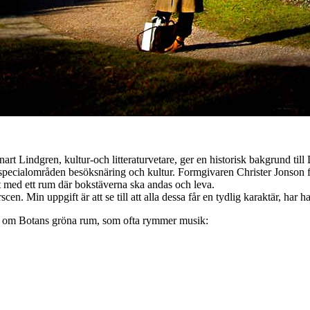
 Lindgren, kultur-och litteraturvetare, ger en historisk bakgrund till
specialområden besöksnäring och kultur. Formgivaren Christer Jonson fic
 med ett rum där bokstäverna ska andas och leva.
cen. Min uppgift är att se till att alla dessa får en tydlig karaktär, har h
ten om Botans gröna rum, som ofta rymmer musik: