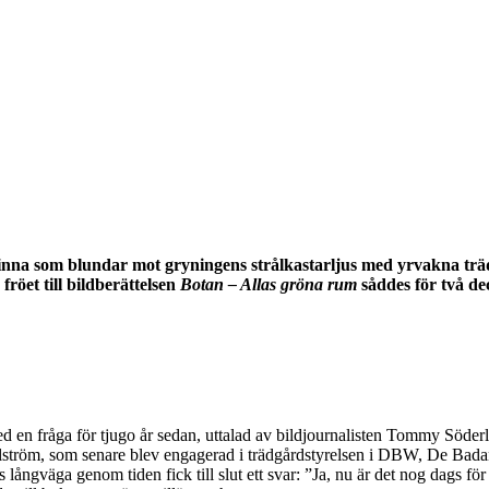
kvinna som blundar mot gryningens strålkastarljus med yrvakna trä
öet till bildberättelsen
Botan – Allas gröna rum
såddes för två de
med en fråga för tjugo år sedan, uttalad av bildjournalisten Tommy Söd
ström, som senare blev engagerad i trädgårdstyrelsen i DBW, De Badan
 långväga genom tiden fick till slut ett svar: ”Ja, nu är det nog dags f