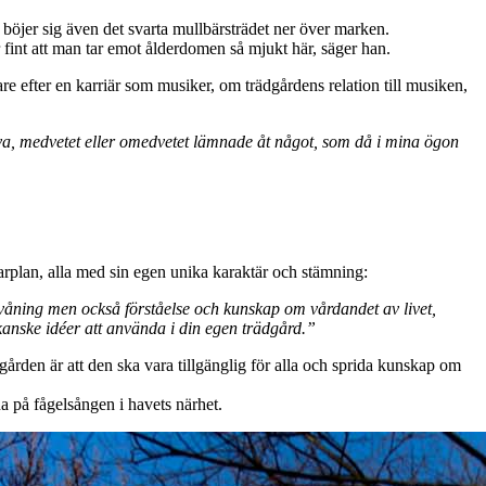
böjer sig även det svarta mullbärsträdet ner över marken.
är fint att man tar emot ålderdomen så mjukt här, säger han.
re efter en karriär som musiker, om trädgårdens relation till musiken,
älva, medvetet eller omedvetet lämnade åt något, som då i mina ögon
rplan, alla med sin egen unika karaktär och stämning:
rvåning men också förståelse och kunskap om vårdandet av livet,
 kanske idéer att använda i din egen trädgård.”
gården är att den ska vara tillgänglig för alla och sprida kunskap om
na på fågelsången i havets närhet.