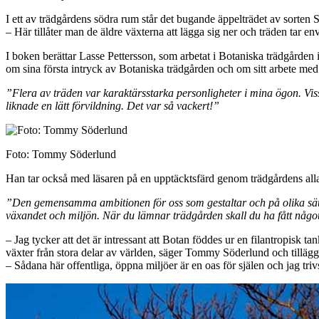
I ett av trädgårdens södra rum står det bugande äppelträdet av sorten
– Här tillåter man de äldre växterna att lägga sig ner och träden tar env
I boken berättar Lasse Pettersson, som arbetat i Botaniska trädgården i
om sina första intryck av Botaniska trädgården och om sitt arbete med
”Flera av träden var karaktärsstarka personligheter i mina ögon. Vis
liknade en lätt förvildning. Det var så vackert!”
Foto: Tommy Söderlund
Han tar också med läsaren på en upptäcktsfärd genom trädgårdens all
”Den gemensamma ambitionen för oss som gestaltar och på olika sätt a
växandet och miljön. När du lämnar trädgården skall du ha fått något t
– Jag tycker att det är intressant att Botan föddes ur en filantropisk 
växter från stora delar av världen, säger Tommy Söderlund och tillägg
– Sådana här offentliga, öppna miljöer är en oas för själen och jag triv