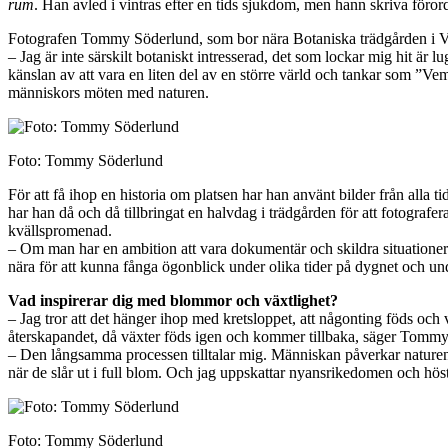
rum
. Han avled i vintras efter en tids sjukdom, men hann skriva föror
Fotografen Tommy Söderlund, som bor nära Botaniska trädgården i Visby
– Jag är inte särskilt botaniskt intresserad, det som lockar mig hit är
känslan av att vara en liten del av en större värld och tankar som ”Vem 
människors möten med naturen.
Foto: Tommy Söderlund
För att få ihop en historia om platsen har han använt bilder från alla t
har han då och då tillbringat en halvdag i trädgården för att fotografer
kvällspromenad.
– Om man har en ambition att vara dokumentär och skildra situationer s
nära för att kunna fånga ögonblick under olika tider på dygnet och unde
Vad inspirerar dig med blommor och växtlighet?
– Jag tror att det hänger ihop med kretsloppet, att någonting föds och
återskapandet, då växter föds igen och kommer tillbaka, säger Tommy 
– Den långsamma processen tilltalar mig. Människan påverkar naturen
när de slår ut i full blom. Och jag uppskattar nyansrikedomen och hös
Foto: Tommy Söderlund