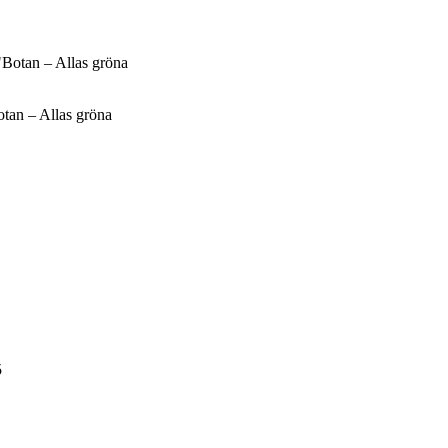
otan – Allas gröna
5