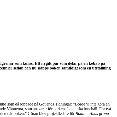
dgrenar som kuliss. Ett nygift par som delar på en kebab på
cennier sedan och nu släpps boken samtidigt som en utställning
erlund som då jobbade på Gotlands Tidningar: ”Borde vi inte göra en
de Vännerna, som ansvarar för parkens botaniska innehåll. För två
ör den där boken.” Göran blev projektledare för
Botan – Allas gröna